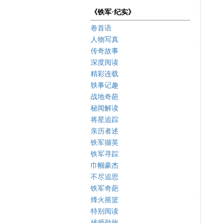
《铁军·纪实》
卷首语
人物写真
传奇故事
深度阅读
精彩连载
轶事记趣
战地奇葩
秘闻解读
将星追踪
亲历者述
铁军撷英
铁军寻踪
巾帼豪杰
不尽追思
铁军奇葩
烽火摇篮
特别阅读
雄师劲旅