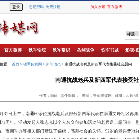
忘记密码
免费注册
加入收藏
官方微博
官方微博
铁军论坛
铁军常识
岛屿战争
铁军书城
影视▪
的位置：
首页
>
铁军传媒网
>
新闻动态
> 南通抗战老兵及新四军代表接受社会慰问
南通抗战老兵及新四军代表接受社
作者：顾欣 责任编辑： 来源：铁军传媒网 日期：2016-09-2
月
31
日上午，南通
60
余位抗战老兵及部分新四军代表在南通文峰社区再集
利
71
周年。活动发起人张志光以个人名义向参加活动的老兵送上慰问金、
局、市拥军办等相关部门赠送了锦旗，感谢社会的关怀。
92
岁的老兵曹冠