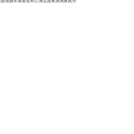
通爱国拥军基金会和江海志愿者滴滴家政分