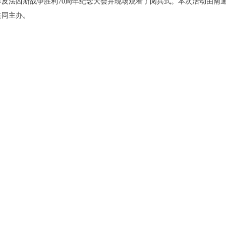
界反法西斯战争胜利
70
周年纪念大会并现场观看了阅兵式。本次活动由南
共同主办。