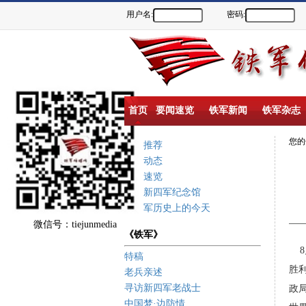
用户名:
密码:
首页
要闻速览
铁军新闻
铁军杂志
您
重点推荐
新闻动态
要闻速览
盐城新四军纪念馆
新四军历史上的今天
微信号：tiejunmedia
《铁军》
8
特稿
胜
老兵亲述
寻访新四军老战士
政
中国梦·边防情