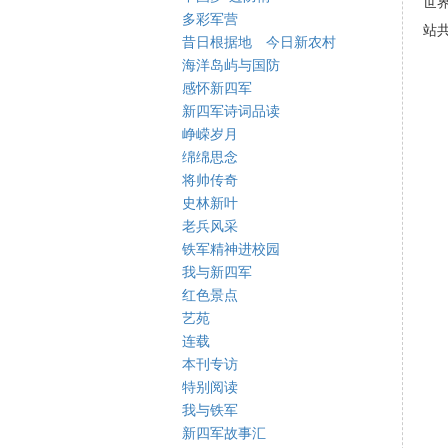
世
多彩军营
站
昔日根据地 今日新农村
海洋岛屿与国防
感怀新四军
新四军诗词品读
峥嵘岁月
绵绵思念
将帅传奇
史林新叶
老兵风采
铁军精神进校园
我与新四军
红色景点
艺苑
连载
本刊专访
特别阅读
我与铁军
新四军故事汇