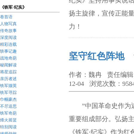
纪实》坚持用事实说
《铁军·纪实》
扬主旋律，宣传正能量
卷首语
人物写真
力！
传奇故事
深度阅读
精彩连载
轶事记趣
坚守红色阵地 
战地奇葩
秘闻解读
将星追踪
作者：魏冉 责任编辑：
亲历者述
12-04 浏览次数：958
铁军撷英
铁军寻踪
巾帼豪杰
”
中国革命史作为
不尽追思
铁军奇葩
重要组成部分。弘扬
烽火摇篮
特别阅读
《铁军·纪实》作为红
雄师劲旅