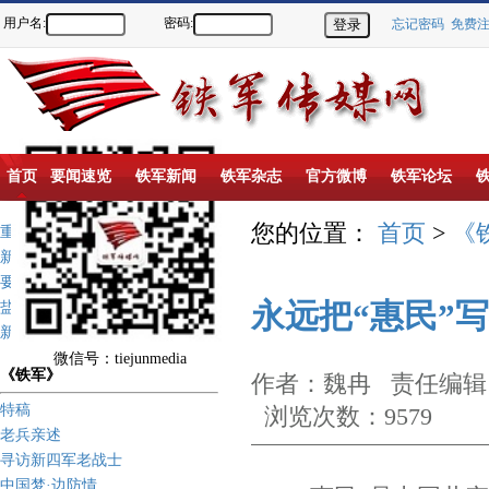
用户名:
密码:
忘记密码
免费
首页
要闻速览
铁军新闻
铁军杂志
官方微博
铁军论坛
您的位置：
首页
>
《
重点推荐
新闻动态
要闻速览
永远把“惠民”
盐城新四军纪念馆
新四军历史上的今天
微信号：tiejunmedia
《铁军》
作者：魏冉 责任编辑：
特稿
浏览次数：9579
老兵亲述
寻访新四军老战士
中国梦·边防情