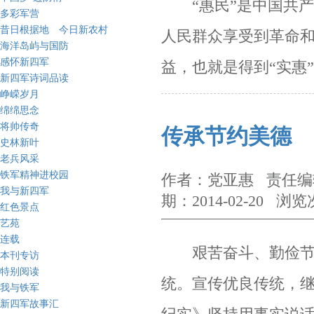
“惠民”是中国共产
多彩军营
昔日根据地 今日新农村
人民群众享受到革命
海洋岛屿与国防
感怀新四军
益，也就是得到“实惠
新四军诗词品读
峥嵘岁月
绵绵思念
将帅传奇
传承节约美德
史林新叶
老兵风采
铁军精神进校园
作者：党亚惠 责任编辑
我与新四军
期：2014-02-20 浏览
红色景点
艺苑
连载
艰苦奋斗、勤俭节约
本刊专访
特别阅读
统。宣传优良传统，
我与铁军
新四军故事汇