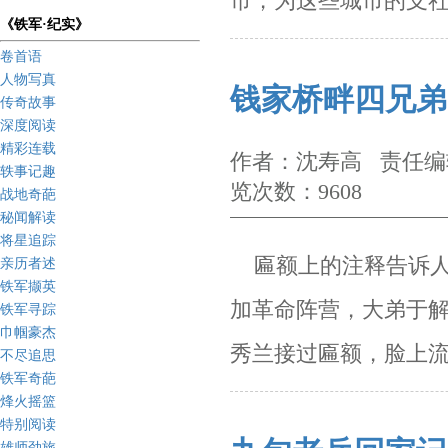
市，为这些城市的支
《铁军·纪实》
卷首语
人物写真
钱家桥畔四兄弟
传奇故事
深度阅读
精彩连载
作者：沈寿高 责任编辑
轶事记趣
览次数：9608
战地奇葩
秘闻解读
将星追踪
匾额上的注释告诉人
亲历者述
铁军撷英
加革命阵营，大弟于
铁军寻踪
巾帼豪杰
秀兰接过匾
额，脸上
不尽追思
铁军奇葩
烽火摇篮
特别阅读
雄师劲旅