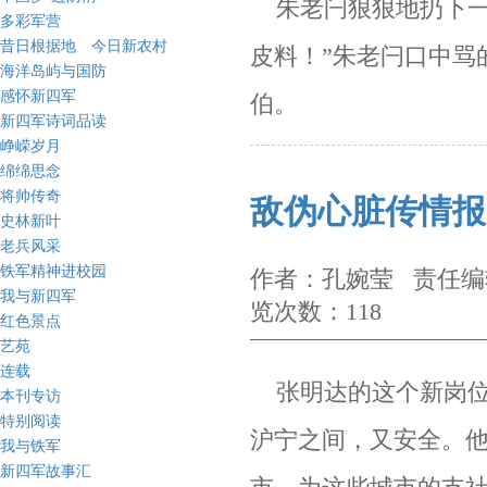
朱老闩狠狠地扔下一
多彩军营
昔日根据地 今日新农村
皮料！”朱老闩口中骂
海洋岛屿与国防
感怀新四军
伯。
新四军诗词品读
峥嵘岁月
绵绵思念
将帅传奇
敌伪心脏传情报
史林新叶
老兵风采
铁军精神进校园
作者：孔婉莹 责任编辑
我与新四军
览次数：118
红色景点
艺苑
连载
张明达的这个新岗位
本刊专访
特别阅读
沪宁之间，又安全。
我与铁军
新四军故事汇