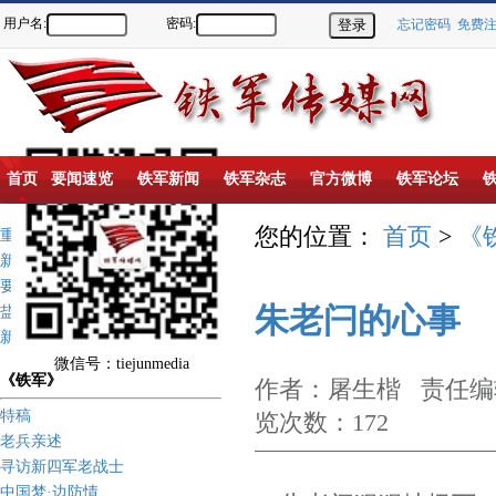
用户名:
密码:
忘记密码
免费
首页
要闻速览
铁军新闻
铁军杂志
官方微博
铁军论坛
您的位置：
首页
>
《
重点推荐
新闻动态
要闻速览
朱老闩的心事
盐城新四军纪念馆
新四军历史上的今天
微信号：tiejunmedia
《铁军》
作者：屠生楷 责任编辑
特稿
览次数：172
老兵亲述
寻访新四军老战士
中国梦·边防情