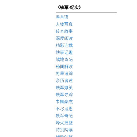
《铁军·纪实》
卷首语
人物写真
传奇故事
深度阅读
精彩连载
轶事记趣
战地奇葩
秘闻解读
将星追踪
亲历者述
铁军撷英
铁军寻踪
巾帼豪杰
不尽追思
铁军奇葩
烽火摇篮
特别阅读
雄师劲旅