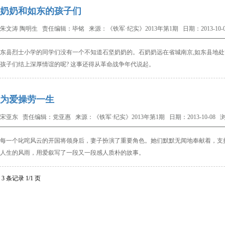
奶奶和如东的孩子们
朱文涛 陶明生 责任编辑：毕铭 来源：《铁军·纪实》2013年第1期 日期：2013-10-0
县烈士小学的同学们没有一个不知道石坚奶奶的。石奶奶远在省城南京
,
如东县地处
孩子们结上深厚情谊的呢
?
这事还得从革命战争年代说起。
为爱操劳一生
宋亚东 责任编辑：党亚惠 来源：《铁军·纪实》2013年第1期 日期：2013-10-08 浏
每一个叱咤风云的开国将领身后，妻子扮演了重要角色。
她们默默无闻地
奉献着，支
人生的风雨，用爱叙
写了一段又一段感人质朴
的故事。
3 条记录 1/1 页