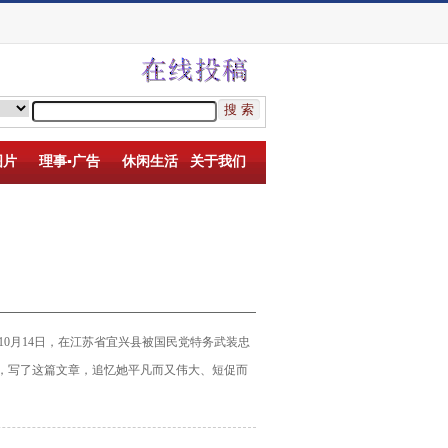
图片
理事▪广告
休闲生活
关于我们
年10月14日，在江苏省宜兴县被国民党特务武装忠
料，写了这篇文章，追忆她平凡而又伟大、短促而