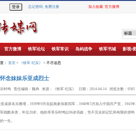
忘记密码
免费注册
加入收藏
官方微博
官方微博
铁军论坛
铁军常识
岛屿战争
铁军书城
影视▪
位置：
首页
>
《铁军·纪实》
> 不尽追思
怀念妹妹乐亚成烈士
乐时鸣 责任编辑：魏冉 来源：《铁军·纪实》 日期：2014-04-14 浏览次数：9585
成原名乐雅瑾，1939年9月在皖南参加新四军，1940年5月加入中国共产党，1943
军残酷杀害，年仅20岁。
他的哥哥乐时鸣以96岁高龄，凭不完全的记忆和有限的资
的一生。