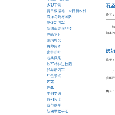
多彩军营
石坚
昔日根据地 今日新农村
作者：
海洋岛屿与国防
感怀新四军
如东
新四军诗词品读
如东的
峥嵘岁月
绵绵思念
将帅传奇
奶奶
史林新叶
老兵风采
作者：
铁军精神进校园
我与新四军
在
红色景点
强历经
艺苑
连载
共有： 
本刊专访
特别阅读
我与铁军
新四军故事汇