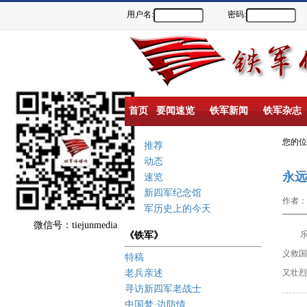
用户名:
密码:
首页
要闻速览
铁军新闻
铁军杂志
您的
重点推荐
新闻动态
永远
要闻速览
盐城新四军纪念馆
作者：
新四军历史上的今天
微信号：tiejunmedia
《铁军》
乐亚
义救国
特稿
老兵亲述
又壮烈
寻访新四军老战士
中国梦·边防情