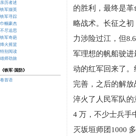
亲历者述
的胜利，最终是革
铁军撷英
铁军寻踪
略战术。
长征之初
巾帼豪杰
不尽追思
力涉险过江，但
8.6
铁军奇葩
烽火摇篮
特别阅读
军理想的帆船驶进
雄师劲旅
动的红军回来了。
《铁军·国防》
卷首语
完善，之后的解放
淬火了人民军队的
4
万，不少士兵手
灭坂垣师团
1000