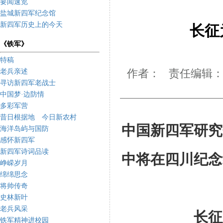
要闻速览
盐城新四军纪念馆
新四军历史上的今天
长征
《铁军》
特稿
老兵亲述
作者： 责任编辑： 
寻访新四军老战士
中国梦·边防情
多彩军营
昔日根据地 今日新农村
中国新四军研究
海洋岛屿与国防
感怀新四军
新四军诗词品读
中将在四川纪念
峥嵘岁月
绵绵思念
将帅传奇
史林新叶
老兵风采
长征
铁军精神进校园