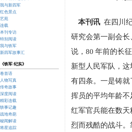
我与新四军
红色景点
艺苑
本刊讯
在四川
连载
本刊专访
研究会第一副会长
特别阅读
我与铁军
说，
80
年前的长征
新四军故事汇
《铁军·纪实》
新型人民军队，这
卷首语
有四条。
一是铸就
人物写真
传奇故事
挥员的平均年龄不
深度阅读
精彩连载
轶事记趣
红军官兵能在数天
战地奇葩
秘闻解读
烈而残酷的战斗。
将星追踪