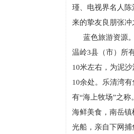
瑾、电视界名人陈
来的挚友良朋张冲
蓝色旅游资源
温岭
3
县（市）所
10
米左右，为泥沙
10
余处。乐清湾有
有“海上牧场”之
海鲜美食，南岳镇
光船，亲自下网捕