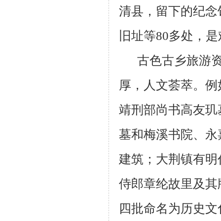
清县，留下的纪念
旧址等
80
多处，是
古色古乡旅游
厚，人文荟萃。例
靖刑部尚书高友玑
墓和梅溪书院、永
建筑；大荆镇有明
侍郎章纶故里及其
四批命名为历史文