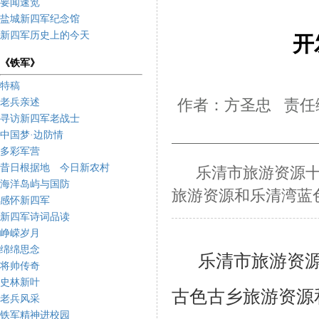
要闻速览
盐城新四军纪念馆
新四军历史上的今天
开
《铁军》
特稿
老兵亲述
作者：方圣忠 责任编
寻访新四军老战士
中国梦·边防情
多彩军营
昔日根据地 今日新农村
乐清市旅游资源
海洋岛屿与国防
旅游资源和乐清湾蓝
感怀新四军
新四军诗词品读
峥嵘岁月
绵绵思念
乐清市旅游资
将帅传奇
史林新叶
古色古乡旅游资源
老兵风采
铁军精神进校园