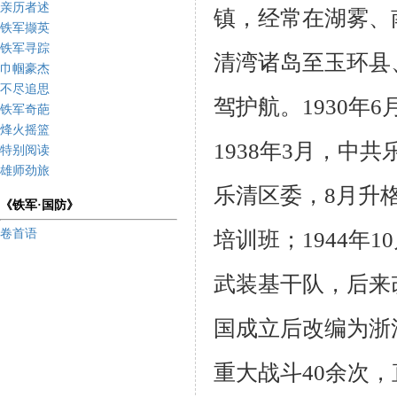
亲历者述
镇，经常在湖雾、
铁军撷英
铁军寻踪
清湾诸岛至玉环县
巾帼豪杰
不尽追思
驾护航。
1930
年
6
铁军奇葩
烽火摇篮
1938
年
3
月，中共
特别阅读
雄师劲旅
乐清区委，
8
月升
《铁军·国防》
卷首语
培训班；
1944
年
10
武装基干队，后来
国成立后改编为浙
重大战斗
40
余次，