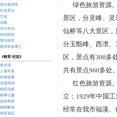
绿色旅游资源
我与新四军
红色景点
景区，分灵峰、灵
艺苑
连载
本刊专访
仙桥等八大景区，
特别阅读
我与铁军
分玉甑峰、西漈、
新四军故事汇
区，景点有
300
多
《铁军·纪实》
卷首语
共有景点
960
多处
人物写真
传奇故事
红色旅游资源
深度阅读
精彩连载
立；
1929
年中国工
轶事记趣
战地奇葩
秘闻解读
经常在我市福溪、
将星追踪