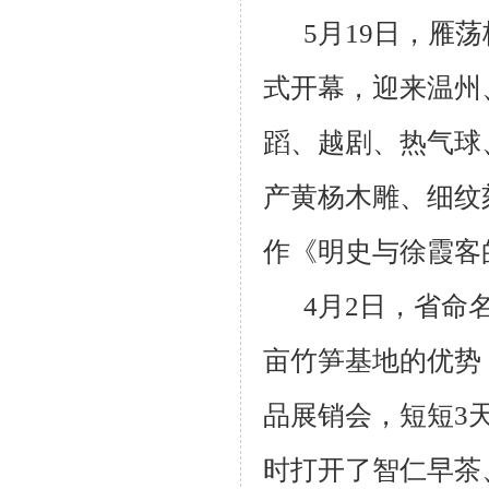
5
月
19
日，雁荡
式开幕，迎来温州
蹈、越剧、热气球
产黄杨木雕、细纹
作《明史与徐霞客
4
月
2
日，省命名
亩竹笋基地的优势
品展销会，短短
3
时打开了智仁早茶