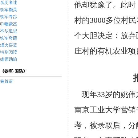
亲历者述
他
却犹豫了。此时
铁军撷英
铁军寻踪
村的3000多位村
民
巾帼豪杰
不尽追思
个大胆决定：放弃
铁军奇葩
烽火摇篮
庄村的
有机农业项
特别阅读
雄师劲旅
《铁军·国防》
卷首语
现年33岁的姚伟
南京工业大学
营销
考，被录取后，分