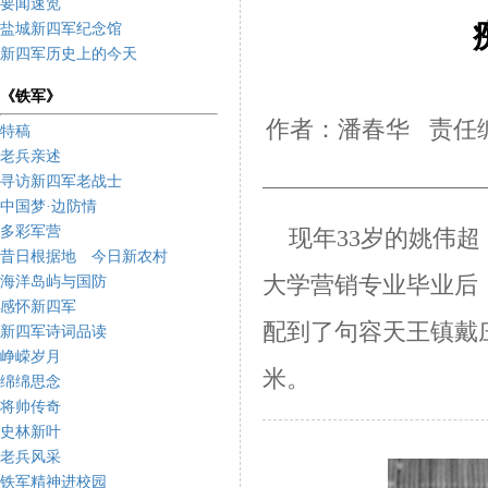
要闻速览
盐城新四军纪念馆
新四军历史上的今天
《铁军》
作者：潘春华 责任编
特稿
老兵亲述
寻访新四军老战士
中国梦·边防情
多彩军营
现年33岁的姚伟超
昔日根据地 今日新农村
大学
营销专业毕业后
海洋岛屿与国防
感怀新四军
配到了句容
天王镇戴
新四军诗词品读
峥嵘岁月
米。
绵绵思念
将帅传奇
史林新叶
老兵风采
铁军精神进校园