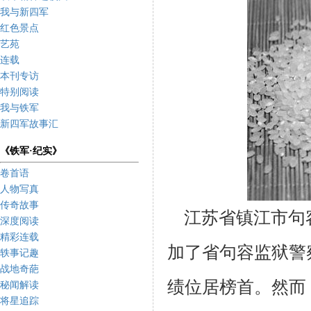
我与新四军
红色景点
艺苑
连载
本刊专访
特别阅读
我与铁军
新四军故事汇
《铁军·纪实》
卷首语
人物写真
传奇故事
江苏省镇江市句
深度阅读
精彩连载
加了省句容
监狱警
轶事记趣
战地奇葩
绩位居榜首。然而
秘闻解读
将星追踪