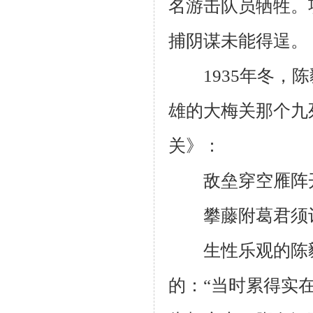
名游击队员牺牲。
捕阴谋未能得逞。
1935年冬，陈
雄的大梅关那个九
关》：
敌垒穿空雁阵开
攀藤附葛君须记
生性乐观的陈毅
的：“当时累得实