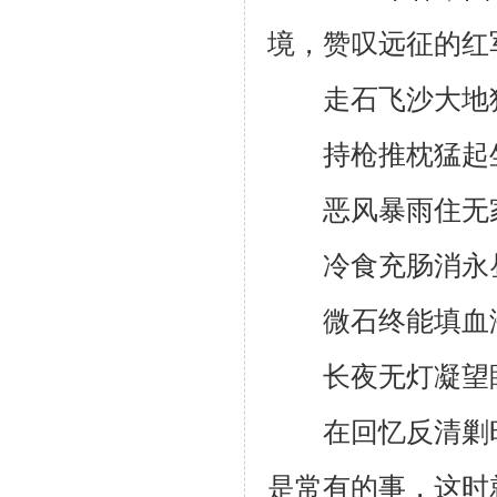
境，赞叹远征的红
走石飞沙大地狂
持枪推枕猛起坐
恶风暴雨住无家
冷食充肠消永昼
微石终能填血海
长夜无灯凝望眼
在回忆反清剿时，
是常有的事，这时