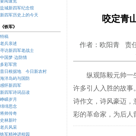
要闻速览
盐城新四军纪念馆
新四军历史上的今天
咬定青
《铁军》
特稿
老兵亲述
作者：欧阳青 责任
寻访新四军老战士
中国梦·边防情
多彩军营
昔日根据地 今日新农村
纵观陈毅元帅一
海洋岛屿与国防
感怀新四军
许多引人入胜的故事
新四军诗词品读
峥嵘岁月
诗作文，诗风豪迈，
绵绵思念
彩的革命家，为后人
将帅传奇
史林新叶
老兵风采
铁军精神进校园