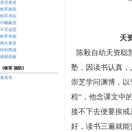
亲历者述
铁军撷英
铁军寻踪
巾帼豪杰
不尽追思
天
铁军奇葩
烽火摇篮
特别阅读
陈毅自幼天资聪慧
雄师劲旅
塾，因读书认真，
《铁军·国防》
卷首语
崇芝学问渊博，以
程”，他念课文中
接不下去便要挨戒
好，读书三遍就能