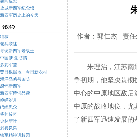
要闻速览
盐城新四军纪念馆
新四军历史上的今天
《铁军》
作者：郭仁杰 责任
特稿
老兵亲述
寻访新四军老战士
中国梦·边防情
多彩军营
朱理治，江苏南
昔日根据地 今日新农村
争初期，他坚决贯彻
海洋岛屿与国防
感怀新四军
中心的中原地区敌后
新四军诗词品读
峥嵘岁月
中原的战略地位，尤
绵绵思念
将帅传奇
了新四军迅速发展的
史林新叶
老兵风采
铁军精神进校园