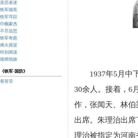
亲历者述
铁军撷英
铁军寻踪
巾帼豪杰
不尽追思
铁军奇葩
烽火摇篮
特别阅读
雄师劲旅
《铁军·国防》
1937
年
5
月中
卷首语
30
余人。接着，
6
作，张闻天、林伯
出席。朱理治出席
理治被指定为河南