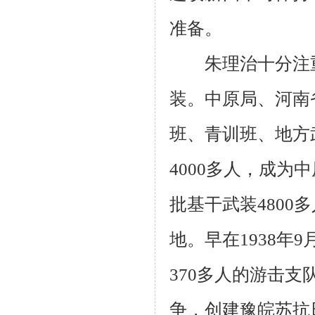
准备。
朱理治十分注重
装。中原局、河南
班、青训班、地方
4000
多人，成为中
批基干武装
4800
多
地。早在
1938
年
9
370
多人的游击支
争，创建豫皖苏抗