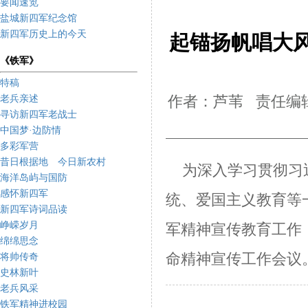
要闻速览
盐城新四军纪念馆
新四军历史上的今天
起锚扬帆唱大
《铁军》
特稿
老兵亲述
作者：芦苇 责任编辑
寻访新四军老战士
中国梦·边防情
多彩军营
昔日根据地 今日新农村
为深入学习贯彻习近
海洋岛屿与国防
感怀新四军
统、爱国
主义教育等
新四军诗词品读
峥嵘岁月
军精神宣传教育工作
绵绵思念
命精神宣传工作会议
将帅传奇
史林新叶
老兵风采
铁军精神进校园