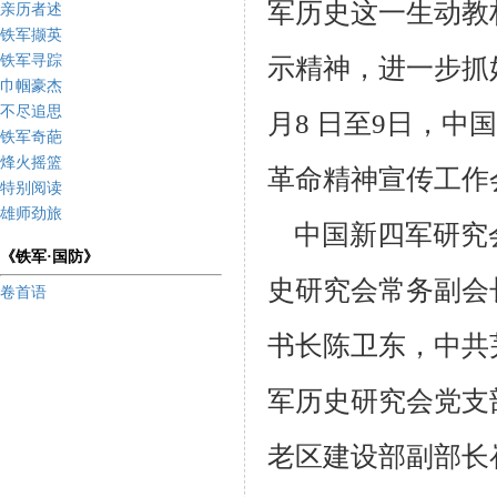
军历史这一生动教
亲历者述
铁军撷英
铁军寻踪
示精神，进一步抓
巾帼豪杰
不尽追思
月8 日至9日，中
国
铁军奇葩
烽火摇篮
革命精神宣传工作
特别阅读
雄师劲旅
中国新四军研究会
《铁军·国防》
史研究会常务副会
卷首语
书长陈卫东，中共
军历史研
究会党支
老区建设部副部长