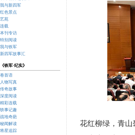
我与新四军
红色景点
艺苑
连载
本刊专访
特别阅读
我与铁军
新四军故事汇
《铁军·纪实》
卷首语
人物写真
传奇故事
深度阅读
精彩连载
轶事记趣
战地奇葩
花红柳绿，青山碧
秘闻解读
将星追踪