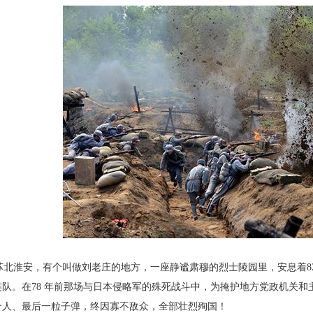
北淮安，有个叫做刘老庄的地方，一座静谧肃
穆的烈士陵园里，安息着8
连队。在78 年前那场与日本侵略军
的殊死战斗中，为掩护地方党政机关和
个人、最后一粒子弹，终
因寡不敌众，全部壮烈殉国！