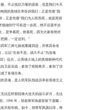
不挠、不止抵抗力量的源泉，也是
我们今天
连殉国的英雄壮举告
诉我们：正是凭着“我
仰，正是
凭着“我们为人民而死，就是死得
才能做到宁可前进一步死，绝不后退半步
上，是争着死，抢着死，因为大家有绝对
有把握，一定
达到。”
新四军三
师七旅就重建四连，并将其命
名
连，让以
“生命不息、战斗不止”为连魂
地区）征
兵，让英雄土地上的英雄精神
代代
越自卫反击战，参加了抢险救灾，
参加了涉
完成了各项任务。
屈的灵魂，是人民军队指战
员革命英雄主义
直无法忘怀那段烽火连
天的战斗岁月，无法
前。1996 年，胡老将军病逝前留下遗嘱：
战友共枕长眠。如今，胡将军夙愿
以偿，将