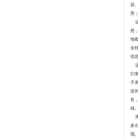
容
旁
这
然
地
全
信
这
们
子
连
良
雄
朱
多
现