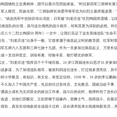
们殉国牺牲
之忠勇精神，固可以垂示范而励来兹。”时任新四军三
师师长黄
，
军人模范，民族光荣。”三师副师长张爱萍将军也为82
烈士墓挥毫泼墨：
传。”就连伪军中也惊叹传出消息：日军被“刘
老庄连”壮烈殉国所震慑，以
雄连队的出现，虽与这次偶然的战斗相关，却
有其更为深刻的必然。时
老庄八十二烈士殉国50 周年》一文
中，让我们见证了这支英雄连队“生命
先，“刘老庄连”出身不一般。它曾隶属于南昌
起义时的教导团、红军时
四军五师六八五团和三师七旅十
九团。作为一支参加过南昌起义、万里长
造成一支信仰坚
定、训练有素、经验丰富、敢打硬仗的铁军。
次，“刘老庄连”指挥员个个千锤百炼。24 岁江
西籍连长白思才16 岁参
作战参谋，为了加强连队领导，被派到
四连任连长，打过很多漂亮仗，其
农村小学教员，有知识，有
文化，有坚定信仰。1938 年，18 岁的李云鹏
，不久加入了中
国共产党，先后担任过宣传员、文化教员、团政治处干
事
普通战
士成长为文武双全的政治工作者。战斗白热化时，炮
弹炸伤了连长
身血迹，但他们苏醒后，立刻穿梭于战壕内，鼓
舞士气，指挥战斗。在最
斗报告，真实生动地叙述全连战斗
过程；还在请求批准火线接纳新党员，