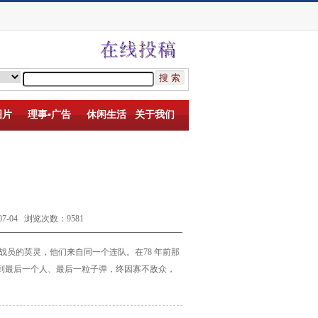
图片
理事▪广告
休闲生活
关于我们
-04 浏览次数：9581
指战员的英灵，
他们来自同一个连队。在78 年前那
到最后一个人、最后一粒子弹，终
因寡不敌众，