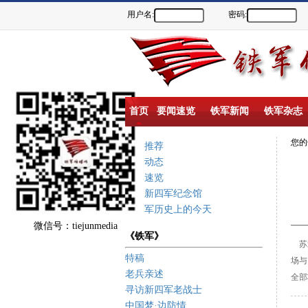
用户名:
密码:
首页
要闻速览
铁军新闻
铁军杂志
您
重点推荐
新闻动态
要闻速览
盐城新四军纪念馆
新四军历史上的今天
微信号：tiejunmedia
《铁军》
苏
特稿
场与
老兵亲述
全部
寻访新四军老战士
中国梦·边防情