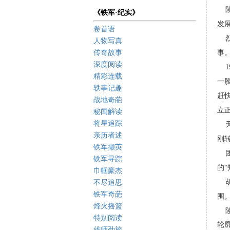
陵
《铁军·纪实》
发
卷首语
烈
人物写真
传奇故事
事
深度阅读
19
精彩连载
一
轶事记趣
赶快
战地奇葩
立
秘闻解读
将星追踪
天
亲历者述
刚
铁军撷英
团
铁军寻踪
的
巾帼豪杰
胡
不尽追思
铁军奇葩
围
烽火摇篮
陵
特别阅读
轮
雄师劲旅