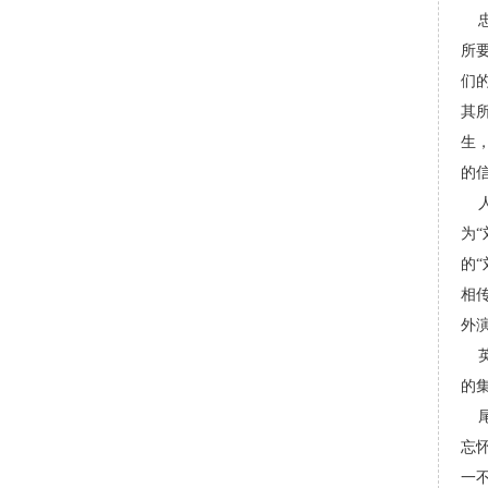
忠
所
们
其
生
的
人
为
的
相
外
英
的
尾
忘
一