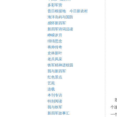
多彩军营
昔日根据地 今日新农村
海洋岛屿与国防
感怀新四军
新四军诗词品读
峥嵘岁月
绵绵思念
将帅传奇
史林新叶
老兵风采
铁军精神进校园
我与新四军
红色景点
艺苑
连载
本刊专访
苏
特别阅读
我与铁军
个
新四军故事汇
一