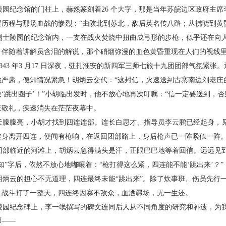
园纪念馆的门柱上，赫然篆刻着26 个大字，那
是当年苏皖边区政府主席
展历程与那场血战的惨烈：“由陕北
到苏北，敌后英名传八路；从拂晓到黄
士陵园的纪念馆内，一支在战火焚烧中扭曲成
弓形的步枪，似乎还在向
。伴随着讲解员含泪的解说，那个
硝烟弥漫的血色黄昏重现在人们的视线
43 年3 月17 日深夜，驻扎淮安的新四军三师七
旅十九团团部气氛紧张。
脸严肃，便知情况紧急！胡炳云交
代：“这封信，火速送到古寨南边刘老庄
‘跳出圈子’！”小胡
临出发时，他不放心地再次叮嘱：“信一定要送到，否
正敬礼，疾
速消失在茫茫夜幕中。
朦朦亮，小胡才找到四连连部。连长白思才、
指导员李云鹏已经起身，
转身离开四连，便闻有枪响，在返
回团部路上，身后枪声已一阵紧似一阵
部临近的河滩上，胡炳云急得满头是汗，正眼
巴巴地等着回信。远远见
“知”字后，依然不放心地嘟嚷着：
“枪打得这么紧，四连能不能‘跳出来’？”
炳云的担心不无道理，四连最终未能“跳出
来”。除了炊事班、伤员先行一
。战斗打了一整天，四连终因寡不
敌众，血洒疆场，无一生还。
园纪念碑上，李一氓撰写的碑文连同后人从不
同角度的研究和补遗，为
廓——