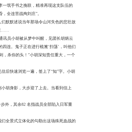
李一氓手书之挽联，精准再
现这支队伍的
昏，全连苦战殉
刘庄”。
人们默默述说当年那场令山
河失色的悲壮故
里……
通讯员小胡被从梦中叫醒，
见团长胡炳云
的四连。鬼子
正在进行梳篦‘扫荡’，叫他们
则，杀你的头！”小胡深知责任重大，一个
见信后快速浏览一遍，签上
了“知”字。小胡
。
到小胡身影，大步迎了上
去。当看到信上
步外，其余82 名指战员
全部陷入日军重
我们全景式立体化的勾勒出
这场殊死血战的