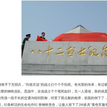
将手下无弱兵，“刘老庄连”的战士们个个不怕
死。有光荣的传承，有过
披靡的钢铁连队。恶战中，全连战
士个个视死如归，无一人退缩，靠的就
们凭借一段不长的
交通沟组织防御，经受了雨点般的炮弹，前面的倒下
了
，82
条鲜活的生命化作82 座钢铁堡垒，让敌人留下了200
多具“黄色军服