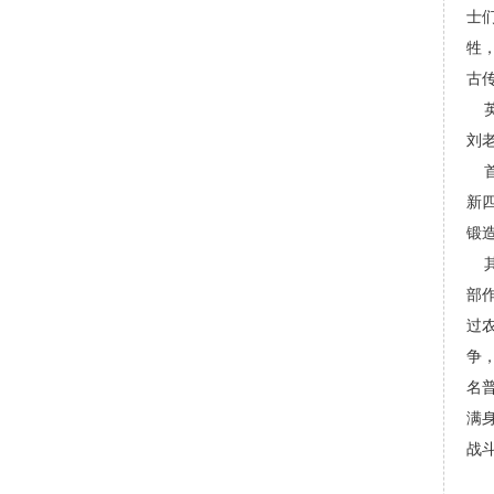
士
牲
古
英
刘
首
新
锻
其
部
过
争
名
满
战