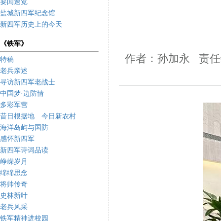
要闻速览
盐城新四军纪念馆
新四军历史上的今天
《铁军》
作者：孙加永 责任编
特稿
老兵亲述
寻访新四军老战士
中国梦·边防情
多彩军营
昔日根据地 今日新农村
海洋岛屿与国防
感怀新四军
新四军诗词品读
峥嵘岁月
绵绵思念
将帅传奇
史林新叶
老兵风采
铁军精神进校园