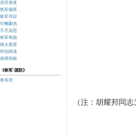
亲历者述
铁军撷英
铁军寻踪
巾帼豪杰
不尽追思
铁军奇葩
烽火摇篮
特别阅读
雄师劲旅
《铁军·国防》
卷首语
（注：胡耀邦同志
孙加