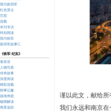
我与新四军
红色景点
艺苑
连载
本刊专访
特别阅读
我与铁军
新四军故事汇
《铁军·纪实》
卷首语
人物写真
传奇故事
深度阅读
精彩连载
轶事记趣
谨以此文，献给所
战地奇葩
秘闻解读
我们永远和南京在
将星追踪