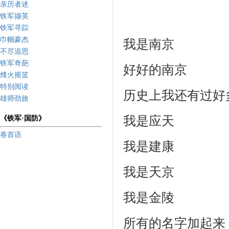
亲历者述
铁军撷英
铁军寻踪
巾帼豪杰
我是南京
不尽追思
铁军奇葩
好好的南京
烽火摇篮
特别阅读
历史上我还有过好
雄师劲旅
我是应天
《铁军·国防》
卷首语
我是建康
我是天京
我是金陵
所有的名字加起来