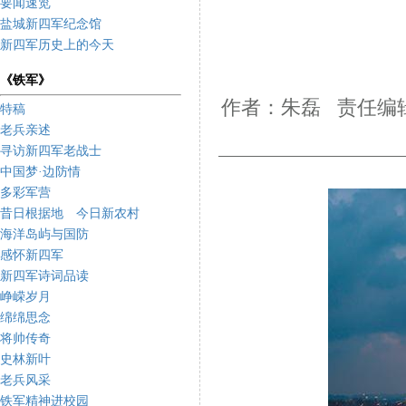
要闻速览
盐城新四军纪念馆
新四军历史上的今天
《铁军》
作者：朱磊 责任编辑
特稿
老兵亲述
寻访新四军老战士
中国梦·边防情
多彩军营
昔日根据地 今日新农村
海洋岛屿与国防
感怀新四军
新四军诗词品读
峥嵘岁月
绵绵思念
将帅传奇
史林新叶
老兵风采
铁军精神进校园