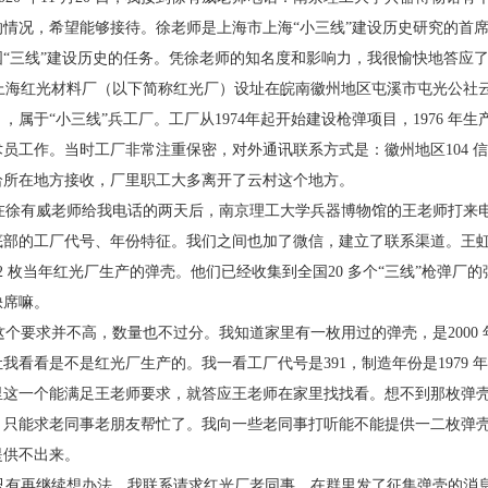
的情况，希望能够接待。徐老师是上
海市上海“小三线”建设历史研究的首
国“三线”建设历史的任
务。凭徐老师的知名度和影响力，我很愉快地答应
海红光材料厂（以下简称红光厂）设址在皖南
徽州地区屯溪市屯光公社
，属于“小三线”兵工厂。工厂从1974
年起开始建设枪弹项目，1976 年
术员工作。当时工厂非
常注重保密，对外通讯联系方式是：徽州地区104 信
给所在地
方接收，厂里职工大多离开了云村这个地方。
徐有威老师给我电话的两天后，南京理工大学
兵器博物馆的王老师打来
底部的工厂代号、年份特征。我们
之间也加了微信，建立了联系渠道。王
2 枚当年红光厂生产
的弹壳。他们已经收集到全国20 多个“三线”枪弹厂
的
缺席
嘛。
个要求并不高，数量也不过分。我知道家里有
一枚用过的弹壳，是2000
让我看看是不是红光厂生产的。我一
看工厂代号是391，制造年份是1979
里这一个能满足王老
师要求，就答应王老师在家里找找看。想不到那枚弹
？只能
求老同事老朋友帮忙了。我向一些老同事打听能不
能提供一二枚弹
提供不出来。
有再继续想办法。我联系请求红光厂老同事，
在群里发了征集弹壳的消