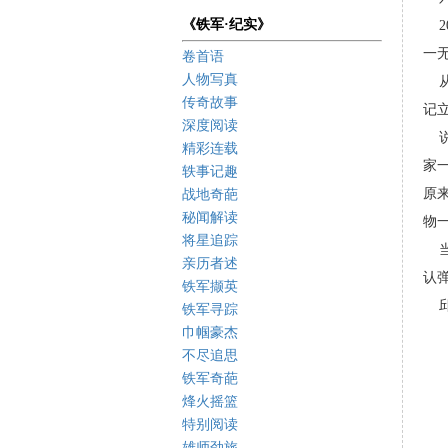
《铁军·纪实》
20
一
卷首语
人物写真
从
传奇故事
记
深度阅读
说
精彩连载
家
轶事记趣
原
战地奇葩
秘闻解读
物
将星追踪
当
亲历者述
认弹
铁军撷英
邱
铁军寻踪
巾帼豪杰
不尽追思
铁军奇葩
烽火摇篮
特别阅读
雄师劲旅