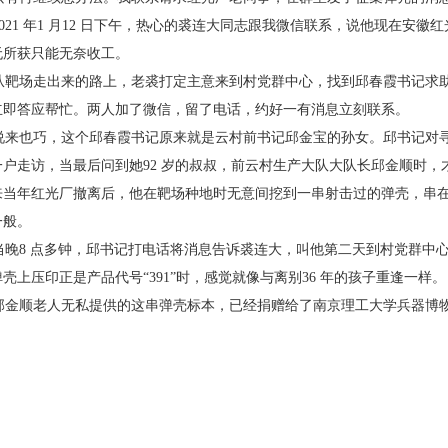
21 年1 月12 日下午，热心的裘连大同志跟我微
信联系，说他现在安徽红
无所获只能无奈收工。
靶场走出来的路上，老裘打定主意来到村党群
中心，找到邱春霞书记求
立即答应帮忙。两人加了微信，留
了电话，约好一有消息立刻联系。
来也巧，这个邱春霞书记原来就是云村前书记
邱金宝的孙女。邱书记对
一户走访，当最后问到她92 岁的叔
叔，前云村生产大队大队长邱金顺时，
来当年红光厂撤离后，
他在靶场种地时无意间挖到一串射击过的弹壳，串
一般。
晚8 点多钟，邱书记打电话将消息告诉裘连大，
叫他第二天到村党群中
壳上压印正是产品代号“391”时，
感觉就像与离别36 年的孩子重逢一样。
金顺老人无私提供的这串弹壳标本，已经捐赠
给了南京理工大学兵器博