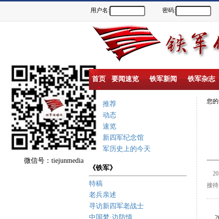
用户名:
密码:
首页
要闻速览
铁军新闻
铁军杂志
您
重点推荐
新闻动态
要闻速览
盐城新四军纪念馆
新四军历史上的今天
微信号：tiejunmedia
《铁军》
20
特稿
接待
老兵亲述
寻访新四军老战士
中国梦·边防情
20