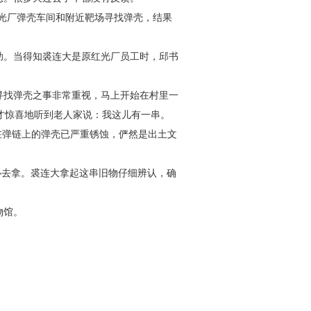
光厂弹壳车间和附近靶场寻
找弹壳，结果
助。当得知裘连大是原红光
厂员工时，邱书
寻找弹壳之事非常重视，马
上开始在村里一
才惊喜地听到
老人家说：我这儿有一串。
在
弹链上的弹壳已严重锈蚀，俨然是出土文
心去拿。裘连大拿起这串旧
物仔细辨认，确
物馆。