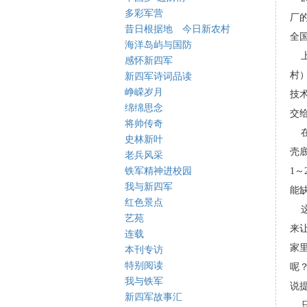
多彩军营
厂
昔日根据地 今日新农村
全
海洋岛屿与国防
上
感怀新四军
村）
新四军诗词品读
峥嵘岁月
技
绵绵思念
交
将帅传奇
在
史林新叶
壳
老兵风采
铁军精神进校园
1～
我与新四军
能
红色景点
这
艺苑
来
连载
家
本刊专访
特别阅读
呢
我与铁军
说
新四军故事汇
只