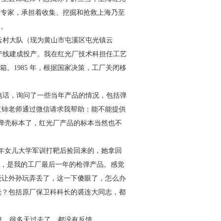
席专家，承担着
收集、挖掘和抢救上海乃至
了。
云村大队（现为黄山市屯溪
区屯光镇云
生产线建成投产。我
在红光厂技术科担任工艺
箱。1985 年，根据国家决策，工厂关闭移
电话，询问了一些当年产品
的情况，包括弹
虹铈老师通过
微信请求我帮助：能不能提供
弹壳标本了，红光厂产品的标本当然也不
 年女儿大学军训打靶后捡回
来的，她拿回
 年，是我的工厂
最后一年的枪弹产品。感觉
壳让外孙玩弄丢了，这一下傻眼了，怎么办
壳？包括原厂保卫科科长的裘连大
同志，都
息。很多天过去了，都没有
反馈。