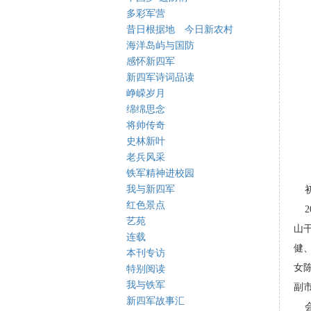
多彩军营
昔日根据地 今日新农村
海洋岛屿与国防
感怀新四军
新四军诗词品读
峥嵘岁月
绵绵思念
将帅传奇
史林新叶
老兵风采
铁军精神进校园
我与新四军
初
红色景点
20
艺苑
山
连载
健
本刊专访
女
特别阅读
我与铁军
副
新四军故事汇
会