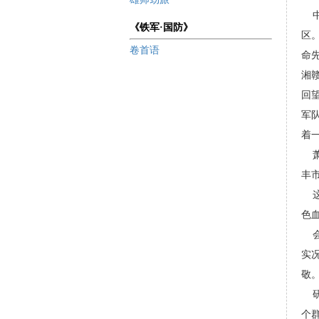
中
《铁军·国防》
区
卷首语
命
湘
回
军
着
萧
丰
这
色
会
实
敬
研
个