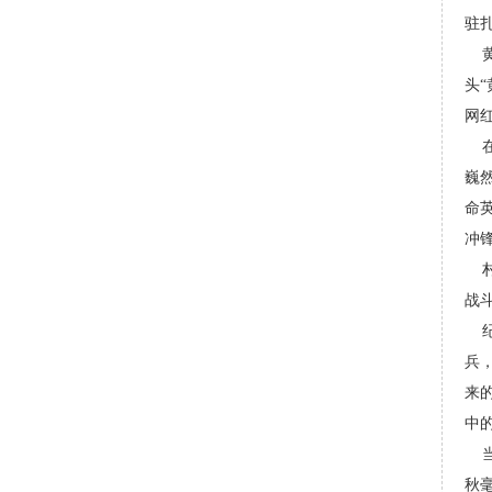
驻
黄
头
网
在
巍
命
冲
村
战
纪
兵
来
中
当
秋