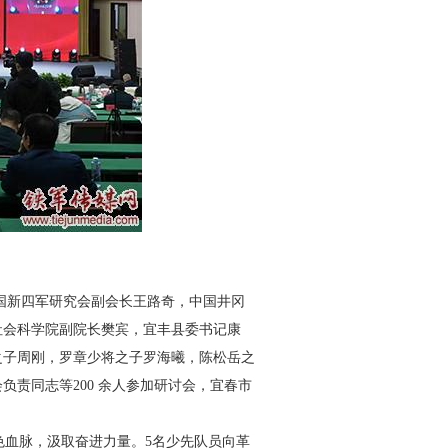
国新四军研究会副会长王
路奇，中国井冈
社会科学院副
院长樊宾，宜丰县委书记康
之子
周刚，罗章少将之子罗海曦，陈松岳之
负责同志等200 余人参加研讨会，宜春市
色血脉，汲取奋进力量。5
名少先队员向革