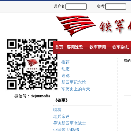
用户名:
密码:
首页
要闻速览
铁军新闻
铁军杂志
您
重点推荐
新闻动态
要闻速览
盐城新四军纪念馆
新四军历史上的今天
微信号：tiejunmedia
《铁军》
特稿
老兵亲述
寻访新四军老战士
中国梦·边防情