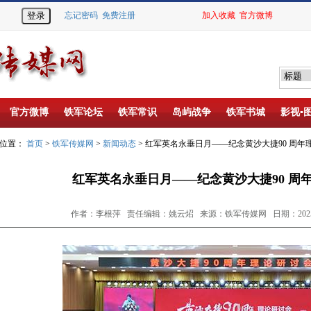
忘记密码
免费注册
加入收藏
官方微博
官方微博
铁军论坛
铁军常识
岛屿战争
铁军书城
影视▪
的位置：
首页
>
铁军传媒网
>
新闻动态
> 红军英名永垂日月——纪念黄沙大捷90 周年
红军英名永垂日月——纪念黄沙大捷90 周
作者：李根萍 责任编辑：姚云炤 来源：铁军传媒网 日期：2025-0