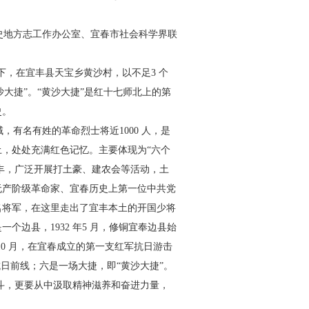
史地方志工作办公室、宜春
市社会科学界联
下，在宜丰县天宝乡黄沙村，
以不足3 个
大捷”。“黄沙大捷”
是红十七师北上的第
史。
域，有名有姓的革命烈士将
近1000 人，是
土，处处充满红色记
忆。主要体现为“六个
丰，广泛
开展打土豪、建农会等活动，土
无产阶级革命家、宜春历史上第一位中共党
名将军，在这里走出了宜丰本土的开国
少将
个边县，1932 年5 月，
修铜宜奉边县始
0 月，在宜春
成立的第一支红军抗日游击
抗
日前线；六是一场大捷，即“黄沙大捷”。
斗，更要从中汲取精神滋养和奋进力量，