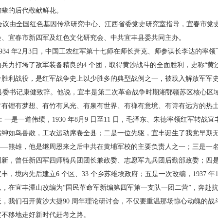
前辈的后代敬献鲜花。
议由全国红色基因传承研究中心、江西省委党
史研究室指导，宜春市党
会、宜春市新四军及红色文化研究
会、中共宜丰县委共同主办。
934 年2月3日，中国工农红军第十七师在师长萧
克、师参谋长李达的率领
的兵力打垮了敌军装备精良的4 个团，取
得黄沙战斗的全面胜利，史称“黄沙
个胜利战役，是红军战争史上
以少胜多的典型战例之一，被载入解放军军
委书记康健致辞。他说，宜丰是第二次革命战
争时期湘鄂赣苏区核心区
方有锂有梦想、有竹有风光、有泉有世
界、有禅有意境、有诗有远方的热
：一是一道伟绩，1930 年8
月9 日至11 日，毛泽东、朱德率领红军转战宜
劣绅如鸟兽散，工农
运动席卷全县；二是一位先驱，宜丰诞生了我党早期
——熊
雄，他是继周恩来之后中共在黄埔军校的主要负责人
之一；三是一
同新，曾任新四军四师骑兵团团长兼政委、志
愿军九兵团后勤部政委；四是一
丰，境内先后建立6 个区、33 个
乡苏维埃政府；五是一次改编，1937 年1
队，在宜丰潭山改编为
“国民革命军新编第四军第一支队一团二营”，奔赴
天，我们召
开黄沙大捷90 周年理论研讨会，不仅要重温那场惊心
动魄的战
定不移地走好新时代赶考之路。