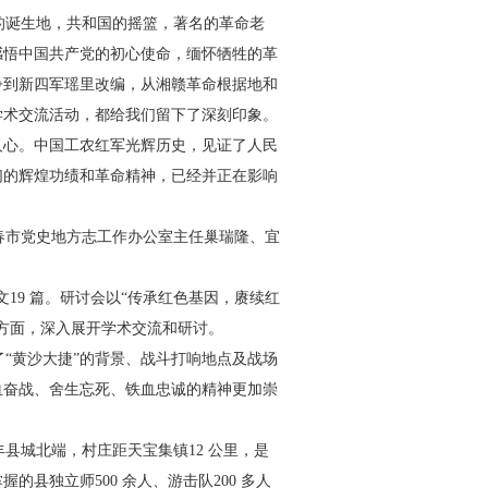
的诞生地，共和国的摇篮，著
名的革命老
感悟中国共产党的
初心使命，缅怀牺牲的革
争到
新四军瑶里改编，从湘赣革命根据地和
学术交流活动，都给我们留下了深刻印象。
人心。中国工农红军光辉历
史，见证了人民
们的辉煌功绩和
革命精神，已经并正在影响
。
春市党史地方志工作办公室主
任巢瑞隆、宜
。
文19 篇。研讨会以“传承
红色基因，赓续红
方面，深入展
开学术交流和研讨。
“黄沙大捷”的背景、战斗打
响地点及战场
血奋战、舍生忘
死、铁血忠诚的精神更加崇
丰县城北端，村庄距天宝集
镇12 公里，是
掌握的县独立师
500 余人、游击队200 多人