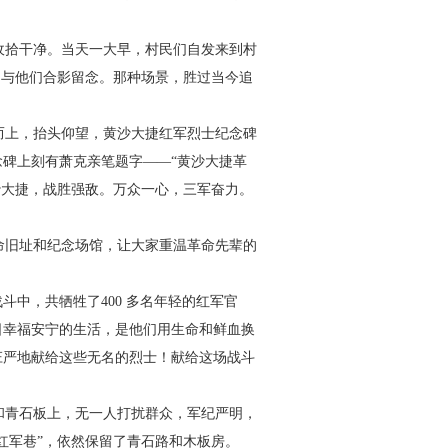
收拾干净。当天一大早，村
民们自发来到村
相与他们合影
留念。那种场景，胜过当今追
而上，抬头仰望，黄沙大捷红
军烈士纪念碑
念碑上刻有萧克亲
笔题字——“黄沙大捷革
沙大
捷，战胜强敌。万众一心，三军奋力。
命旧址和纪念场馆，让大家
重温革命先辈的
斗中，共牺牲了400 多名
年轻的红军官
日幸福安宁的生
活，是他们用生命和鲜血换
庄
严地献给这些无名的烈士！献给这场战斗
和青石板上，无一人打扰群
众，军纪严明，
红军巷”，依
然保留了青石路和木板房。