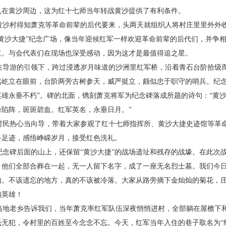
扎在黄沙周边，这为红十
七师当年转战黄沙提供了有利条件。
沙村得知萧克等革命前辈的后代要来，头两天
就组织人将村庄里里外外
“黄沙大捷”纪念广场，像当年迎候
红军一样欢迎革命前辈的后代们，并争
红。与会代表们在现
场也深受感动，因为这才是最值得追之星。
导游的引领下，跨过浸透岁月味道的沙洲里红
军桥，沿着青石台阶拾级
然屹立在眼前，台阶两旁古树参天，威
严挺立，颇似忠于职守的哨兵。纪
英雄永垂不朽”。碑的北
面，镌刻萧克将军为纪念碑落成所题的诗句：“黄
锋陷阵，斑斑
碧血。红军英名，永垂日月。”
民热心当向导，带着大家参观了红十七师指挥
所、黄沙大捷史迹馆等革
斗足迹，感悟峥嵘岁月，接受红色
洗礼。
念碑后面的山上，还保留“黄沙大捷”的战场遗
址和残存的战壕。在此次战
，他们全部合葬在一起，无一人留下
名字，成了一座无名烈士墓。我们今
的。不该遗忘的地方，
真的不该被冷落。大家从路旁摘下金灿灿的菊花，
的英雄！
地老乡告诉我们，当年萧克率红军队伍深夜悄
悄进村，全部躺在屋檐下
毫无犯，令村里的百姓至今念念不
忘。今天，红军当年入住的巷子取名为“