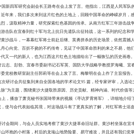
国新四军研究会副会长王路奇在会上发了言。
他指出，江西是人民军队
。近年来，我们多次来到这片红色的土
地上，回顾中国革命的峥嵘岁月，
先烈，汲取精神力量，研究
探索红色基因的传承。从南方红军三年游击战
赣游击队在
宜春到红十军与北上抗日先遣队出征转战，这一系列
的纪念和
望黄沙战斗，一幕幕红军将士前赴后继、英勇拼杀
的历史场景，依然震撼
队丹心向党、百折不挠的不朽传奇，
见证了中国革命胜利的来之不易，他
一代又一代的新人，也
为江西这片红色土地描绘出了一幅恢弘的历史画卷
云志、彭勃、宜春市委副书记石军英、国防大学
战略学教授罗海曦、宜
市委党校教研室副主任郭莉等在会上
发了言。梅黎明在会上作了主旨报告
次研讨会共征集到来自全国各地的学术论文
95 篇，经专家评审，入选论
血脉”为主题，围绕黄沙大捷取胜
原因、历史贡献、精神内涵、时代价值等
上，播放了萧克秘书张国琦带来的视频《寻访
罗霄将军》，详细地介绍了
况，使与会代表如临其境，对这场战
斗有了更真实的了解，对红军将士浴
。
讨会期间，与会人员实地考察了黄沙大捷革命
旧址群。黄沙村坐落在宜
群山环抱的小村落，村后的龙垴山地
势险要、易守难攻，并且还有我们党