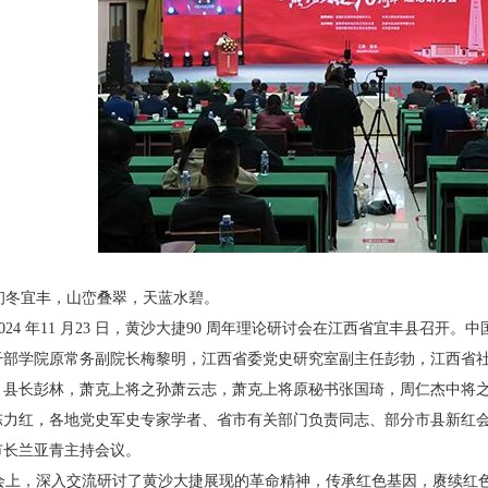
冬宜丰，山峦叠翠，天蓝水碧。
24 年11 月23 日，黄沙大捷90 周年理论研讨会
在江西省宜丰县召开。中
干部学院原常务副院长梅黎明，江
西省委党史研究室副主任彭勃，江西省
、县长彭林，萧克上将之
孙萧云志，萧克上将原秘书张国琦，周仁杰中将
陈力红，各地
党史军史专家学者、省市有关部门负责同志、部分市
县新红会
市长兰亚青主持会议。
上，深入交流研讨了黄沙大捷展现的革命精
神，传承红色基因，赓续红