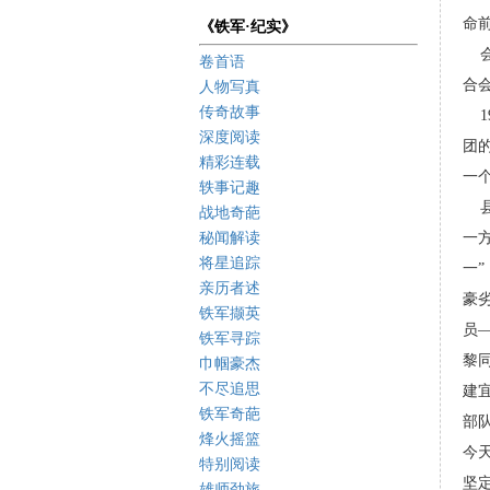
命
《铁军·纪实》
会
卷首语
合
人物写真
传奇故事
1
深度阅读
团
精彩连载
一
轶事记趣
县
战地奇葩
秘闻解读
一
将星追踪
一”
亲历者述
豪
铁军撷英
员
铁军寻踪
黎
巾帼豪杰
不尽追思
建宜
铁军奇葩
部
烽火摇篮
今
特别阅读
坚
雄师劲旅