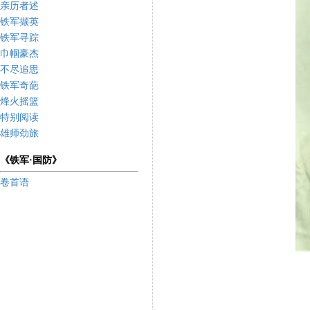
亲历者述
铁军撷英
铁军寻踪
巾帼豪杰
不尽追思
铁军奇葩
烽火摇篮
特别阅读
雄师劲旅
《铁军·国防》
卷首语