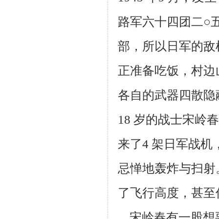
路军六十
四团二○
部，所以日军的敌
正准备吃饭，村边
各自的武器四散隐
18 岁的
战士宋岭春
来了4 架日军战
忌惮地轰炸与扫射
了飞行高度，甚至
宋岭春有一股想