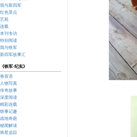
我与新四军
红色景点
艺苑
连载
本刊专访
特别阅读
我与铁军
新四军故事汇
《铁军·纪实》
卷首语
人物写真
传奇故事
深度阅读
精彩连载
轶事记趣
战地奇葩
秘闻解读
将星追踪