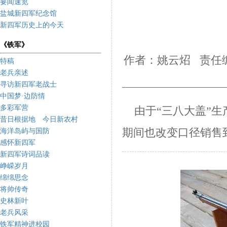
要闻速览
盐城新四军纪念馆
新四军历史上的今天
《铁军》
作者：姚云炤 责任编
特稿
老兵亲述
寻访新四军老战士
中国梦·边防情
多彩军营
由于“三八大盖”生
昔日根据地 今日新农村
期间也改变口径销售
海洋岛屿与国防
感怀新四军
新四军诗词品读
峥嵘岁月
绵绵思念
将帅传奇
史林新叶
老兵风采
铁军精神进校园