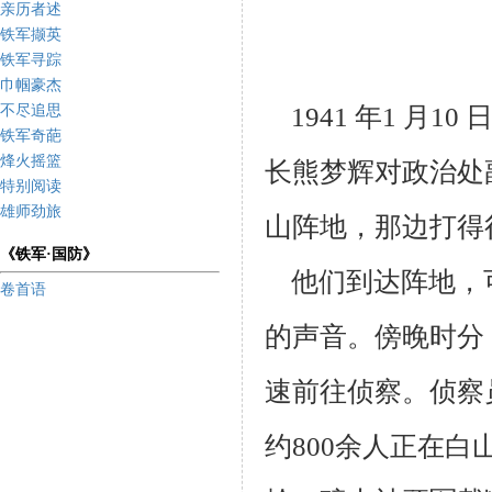
亲历者述
铁军撷英
铁军寻踪
巾帼豪杰
1941 年1 月1
不尽追思
铁军奇葩
烽火摇篮
长熊梦辉对政治处
特别阅读
雄师劲旅
山阵地，那边打得
《铁军·国防》
他们到达阵地，
卷首语
的声音。傍晚时分
速前往侦察。侦察
约800
余人正在白