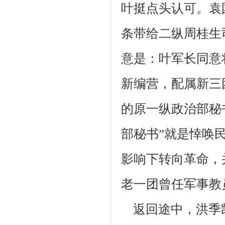
叶挺点头认可。袁
条带给二纵周桂生
意是：叶军长同意
新编
营，配属新三
的原一纵政治部秘
部秘书”就是悻唤
影响下转向革
命，
老
一团曾任军事教
返回途中，洪季