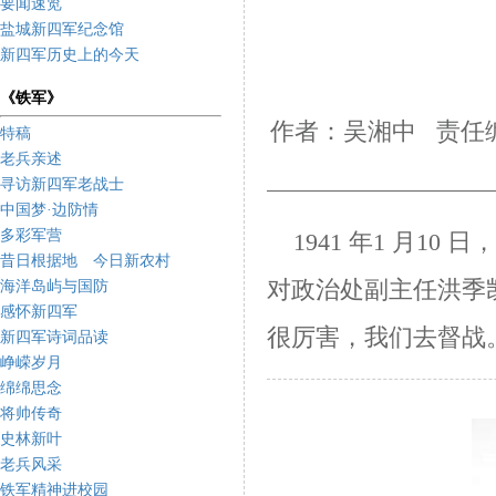
要闻速览
盐城新四军纪念馆
新四军历史上的今天
《铁军》
作者：吴湘中 责任编
特稿
老兵亲述
寻访新四军老战士
中国梦·边防情
多彩军营
1941 年1 月10 
昔日根据地 今日新农村
对政治处副主任洪季
海洋岛屿与国防
感怀新四军
很厉
害，我们去督战
新四军诗词品读
峥嵘岁月
绵绵思念
将帅传奇
史林新叶
老兵风采
铁军精神进校园