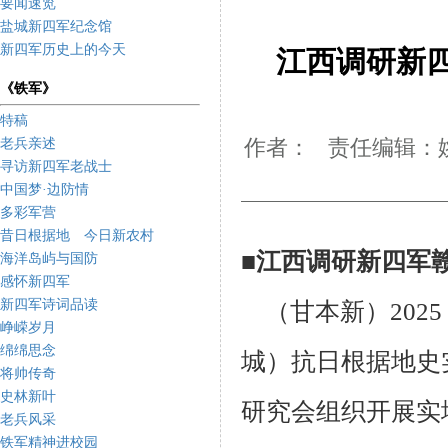
要闻速览
盐城新四军纪念馆
新四军历史上的今天
江西调研新
《铁军》
特稿
老兵亲述
作者： 责任编辑：姚
寻访新四军老战士
中国梦·边防情
多彩军营
昔日根据地 今日新农村
■江西调研新四军
海洋岛屿与国防
感怀新四军
新四军诗词品读
（甘本新）2025 
峥嵘岁月
绵绵思念
城）抗日根据地史
将帅传奇
史林新叶
研究会组织开展实
老兵风采
铁军精神进校园