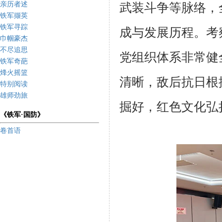
亲历者述
武装斗争等脉络，
铁军撷英
铁军寻踪
成与发展历程。考
巾帼豪杰
不尽追思
党组织体系非常健
铁军奇葩
烽火摇篮
清晰，敌后抗日根
特别阅读
雄师劲旅
掘好，红色文化弘
《铁军·国防》
卷首语