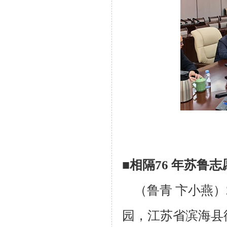
■相隔76 年苏鲁
（鲁青 卞小燕）2
园，江苏省滨海县