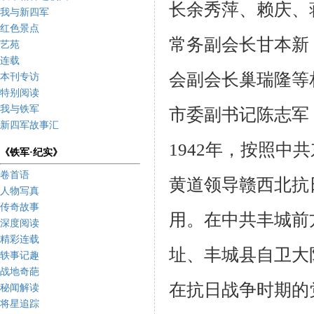
长余秀萍、赖庆、
我与新四军
红色景点
常务副会长甘本新
艺苑
连载
会副会长巢瑞隆等
本刊专访
特别阅读
我与铁军
市委副书记陈志军，
新四军故事汇
1942年，按照中
共
《铁军·纪实》
卷首语
黄道领导赣西北抗
人物写真
传奇故事
用。在
中共丰城前
深度阅读
精彩连载
址、丰城县自卫大
轶事记趣
战地奇葩
在抗日战争时期的
秘闻解读
将星追踪