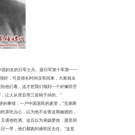
中国妇
女的日军士兵。
据日军第十军
第一一
强奸，可是很长时间没有回来，大家就去
死给他们看。这才把我们领到
一个好像防空
时，让人从背后
用三齿镐干掉的。”
讲的事情：一户中国居民的
家里，“兄弟两
他吃茶吃点心，以
为他不会害这两妯娌的，
，又请
他吃酒。这兵以为弟媳爱他，愿意同
次日一早，他们都跑到难民区去住。”这是