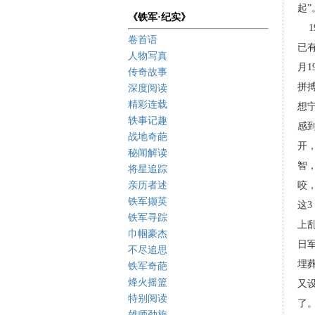
起”
《铁军·纪实》
19
卷首语
已
人物写真
月1
传奇故事
拼
深度阅读
精彩连载
想
轶事记趣
感
战地奇葩
开
秘闻解读
智
将星追踪
亲历者述
咬
铁军撷英
这3
铁军寻踪
上
巾帼豪杰
日
不尽追思
埋
铁军奇葩
烽火摇篮
又
特别阅读
了
雄师劲旅