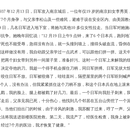
。
37 年12 月13 日，日军攻入南京城后，一位年仅
19 岁的南京妇女李秀
有7个月身孕，与父亲李松山及一些难民，
避难于设在安全区内、由美国教
9 日，几名日军进入地下室，
将她与其他10 多位女性拉走。当日军对她
搏抗争。她晚年回
忆说：“12 月19 日上午9 点钟，来了6 个日本兵，跑到地
宁死也不能
受辱，急得没有办法，就一头撞到墙上，撞得头破血流，
昏倒
到
这样做没有用，我自幼跟父亲学过一点武术，可以跟他
们拼一拼。这天中
，把两个妇女带到另外一间屋子里，准备奸污。这
时一个日军上来解我的
，决定夺他的刀。我趁一个得手机会握
住刀柄，同日军拼搏。日军见状大
，咬住日军不放。日军被咬痛
了，哇哇直叫，隔壁屋里的两个日军听到喊
 个人，没有办法，
但我紧紧抓住这个刀柄不放，和这个日本兵在地上滚
来
乱戳，我
的脸上、腿上都被戳了好几刀。最后，一个日军向我肚
子刺来，
军走后，父亲见我已死，十分伤心，他找到几个邻居在
五台山旁挖了一个
葬。当他们抬出门的时候，由于冷风的刺激，
我苏醒了过来，哼了一声。
设法将我送进鼓楼医院抢救。第二
天，我流产了，经医生检查，我身上被刺了
。经过7个月的医治，我才恢
复了健康。”