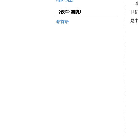
李
《铁军·国防》
世
是
卷首语