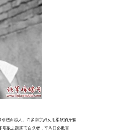
最刚烈而感人。许多南京妇
女用柔软的身躯
不堪敌之蹂躏
而自杀者，平均日必数百