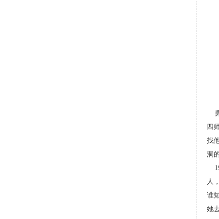
勇
四
找
洞
19
人
谁
她