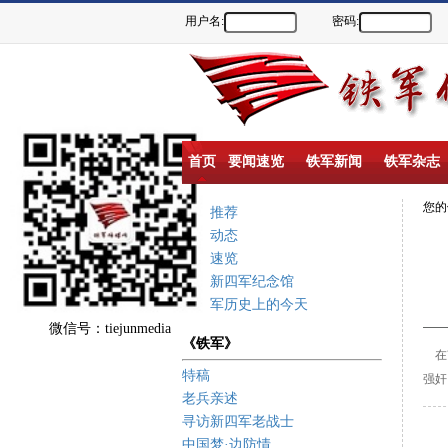
用户名:
密码:
首页
要闻速览
铁军新闻
铁军杂志
您
重点推荐
新闻动态
要闻速览
盐城新四军纪念馆
新四军历史上的今天
微信号：tiejunmedia
《铁军》
在
特稿
强奸
老兵亲述
寻访新四军老战士
中国梦·边防情