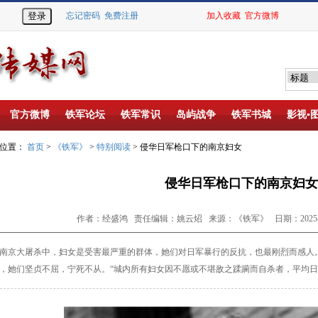
忘记密码
免费注册
加入收藏
官方微博
官方微博
铁军论坛
铁军常识
岛屿战争
铁军书城
影视▪
的位置：
首页
>
《铁军》
>
特别阅读
> 侵华日军枪口下的南京妇女
侵华日军枪口下的南京妇女
作者：经盛鸿 责任编辑：姚云炤 来源：《铁军》 日期：2025-12
南京大屠杀中，妇女是受害最严重的群体，她
们对日军暴行的反抗，也最刚烈而感人
，她们坚贞不
屈，宁死不从。“城内所有妇女因不愿或不堪敌之蹂躏
而自杀者，平均日