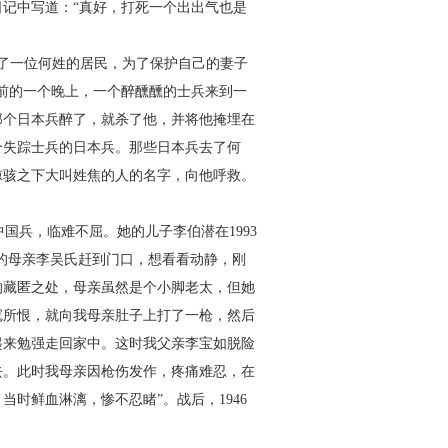
记中写道：“真好，打死一个出出
气也是
了一位何姓的居民，为了保
护自己的妻子
前的一个晚上，
一个醉醺醺的士兵来到一
那个
日本兵醉了，就杀了他，并将他掩埋在
个失踪士兵的日本兵。那些日本兵去了何
惊骇之下大叫姓焦的人的名
字，向他呼救。
中国兵，临难不屈。她的儿
子李伯潜在1993
的母亲李吴氏
赶到门口，想看看动静，刚
的
藏匿之处，母亲虽然是个小脚老太，但她
寇所恨，就向我母亲肚子上打了一枪，然后
起来勉强走回家中。这时我父
亲李宝如脱险
去。此时我母亲
因枪伤发作，疼痛难忍，在
，当时
鲜血淋漓，惨不忍睹”。战后，1946