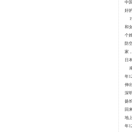
中
好的
19
和
个
防
家
日
南
年1
伸
深
扬
回
地
年1