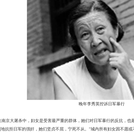
晚年李秀英控诉日军暴行
南京大屠杀中，妇女是受害最严重的群体，她
们对日军暴行的反抗，也
烈地抗拒日军的强奸，她们坚贞不
屈，宁死不从。“城内所有妇女因不愿或