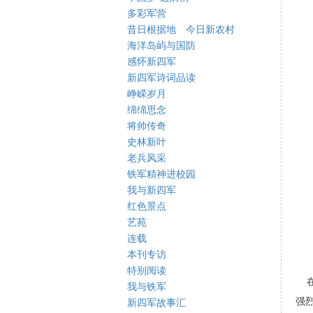
多彩军营
昔日根据地 今日新农村
海洋岛屿与国防
感怀新四军
新四军诗词品读
峥嵘岁月
绵绵思念
将帅传奇
史林新叶
老兵风采
铁军精神进校园
我与新四军
红色景点
艺苑
连载
本刊专访
特别阅读
在
我与铁军
强
新四军故事汇