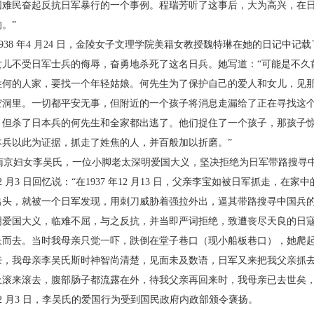
国
难民奋起反抗日军暴行的一个事例。程瑞芳听了这
事后，大为高兴，在日
。”
38 年4 月24 日，金陵女子文理学院美籍女教授
魏特琳在她的日记中记载
女儿不受日军士兵的侮辱，奋勇地杀
死了这名日兵。她写道：“可能是不久
姓何的人家，要找一个年
轻姑娘。何先生为了保护自己的爱人和女儿，见
空洞里。一
切都平安无事，但附近的一个孩子将消息走漏给了正
在寻找这
，但杀了日本兵的何先生和全家都出逃了。他们捉
住了一个孩子，那孩子
本兵以此为证据，抓走了姓焦的人，
并百般加以折磨。”
京妇女李吴氏，一位小脚老太深明爱国大义，
坚决拒绝为日军带路搜寻
2 月3 日回忆说：“在1937 年12 月
13 日，父亲李宝如被日军抓走，在家中
出头，就被一个日军发
现，用刺刀威胁着强拉外出，逼其带路搜寻中国兵
明爱国大
义，临难不屈，与之反抗，并当即严词拒绝，致遭丧尽
天良的日
长而去。当时我母亲只觉一吓，跌倒在堂子巷口
（现小船板巷口），她爬
来，我母亲李吴氏斯时神智尚清楚，
见面未及数语，日军又来把我父亲抓
上滚来滚去，腹部肠子都
流露在外，待我父亲再回来时，我母亲已去世矣
2 月3 日，李吴
氏的爱国行为受到国民政府内政部颁令褒扬。