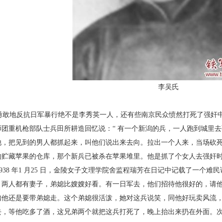
李吴氏
敢地反
抗日军暴行绝
不是李秀英一
人，还有些南京
民众愤然打死
了强奸
师团
重机枪部队士
兵田所耕造回
忆说：“ 有一个
新潟的兵，一人
跑到城里去
他，把见到的男人都抓起来，叫他们说出来去向。
拉出一个人来，当场砍
的贮藏苹果的仓库，那个新兵已被杀
在苹果堆里。他是抓了个女人去强奸
38 年1 月25 日，金陵女子文理学院舍监程瑞芳
在日记中记载了一个难民
，两人都有妻子，弟媳比嫂嫂好看。
有一日军去，他们招待他很好的，请
知他还是要带弟媳走。这
个弟媳很活泼，她对这兵说笑，同他好玩卖风流
去，等他吃多
了酒，这兄弟两个就把这兵打死了，晚上抬出来扔在
外面。