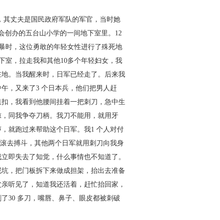
英，其丈夫是国民政府军队的军
官，当时她
会创办的五台山小学
的一间地下室里。12
施暴时，这
位勇敢的年轻女性进行了殊死地
下室，拉走我和其他10多个年轻妇女，我
在地。当我醒来时，日军已经走了。后来我
午，又来了3 个日本兵，他们把男人
赶
纽扣，我看到他腰间挂着一把
刺刀，急中生
惊，同我争夺刀柄。
我刀不能用，就用牙
声，就跑过
来帮助这个日军。我1 个人对付
滚去搏斗，其他两个日军就用刺刀向我身
我立即失去了知觉，什么事情也不知道了。
泥坑，把门板拆下来做成担架，抬出
去准备
父亲听见了，知道我还活
着，赶忙抬回家，
30 多刀，嘴
唇、鼻子、眼皮都被刺破