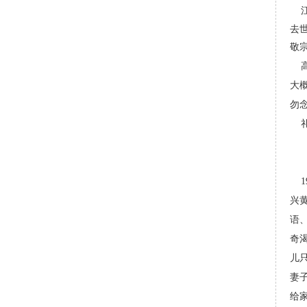
江
去世
敬
高
大
勿
19
兴黄
语
奇
儿
妻
给