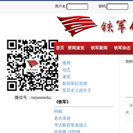
用户名:
密码:
首页
要闻速览
铁军新闻
铁军杂志
您
重点推荐
新闻动态
要闻速览
盐城新四军纪念馆
新四军历史上的今天
微信号：tiejunmedia
《铁军》
清
特稿
死，
老兵亲述
寻访新四军老战士
中国梦·边防情