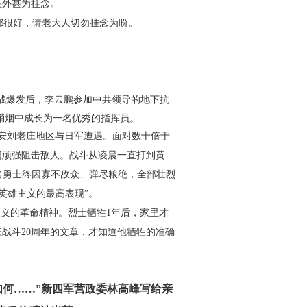
在外甚为挂念。
都很好，请老大人切勿挂念
为盼。
抗战爆发后，李云鹏参加中共
领导的地下抗
硝烟中成长为一
名优秀的指挥员。
安刘老庄地区与日军遭遇。
面对数十倍于
们顽强阻击敌
人。战斗从凌晨一直打到黄
名
勇士终因寡不敌众、弹尽粮绝，全部壮烈
英雄主义的最高表现”。
生取义的革命精神。烈士牺牲1
年后，家里才
战斗20周年的文
章，才知道他牺牲的准确
何……”新四军营
政委林高峰写给亲