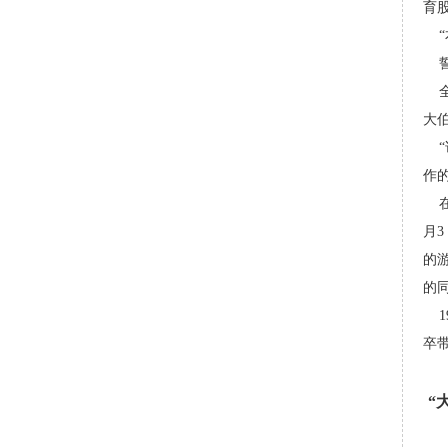
育
誓
全
大
作
在
月
的
的
19
卒
“