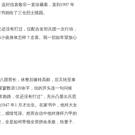
。这封信袁敬宗一直珍
藏着，直到1997 年
家书捐给了
三仓烈士陵园。
仗还没有打过，仅配合友邻兵
团一次行动，
与小孩身体怎样？
念甚。我一切如常望放心
八团营长，休整后辗转高邮，
后又转至泰
寥数语120余字，
信的开头连一句问候
常跑路，仗
还没有打过”，充分凸显出吕思
的1947 年1 月才出生。在家书中，他对大女
友，感情笃深。然而在信中他对身怀六甲
的
想，全
是如何带领全营拼命杀敌，给妻子、