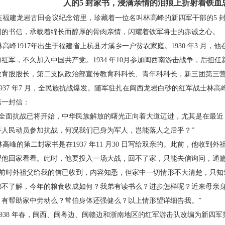
人的5 封家书，浸满亲情的
泪痕上折射着铁血
福建龙岩古田会议纪念馆里，珍藏着一位名叫
林高峰的新四军干部的5 封
间的书信，承载着绵长而醇厚的骨
肉亲情，闪耀着铁军将士的赤诚之心。
高峰1917年出生于福建省上杭县才溪乡一户贫
农家庭。1930 年3 月
红军，不久加入中国共产党。1934 年
10月参加闽西南游击战争，后担任
教育股股长，第二支队政治部宣
传教育科科长、青年科科长，新三团第三
37 年7 月，全民族抗战爆发。随军驻扎在闽西
龙岩白砂的红军战士林高峰
第一封信：
“全面抗战已将开始，中华民族解放的曙光正向
着大道迈进，尤其是在最近
手人民动员参加抗战，何况我们已身为
军人，岂能落人之后乎？”
峰的第二封家书是在1937 年11 月30 日写给
双亲的。此前，他收到外
望他回家看看。此时，他要投入一
场大战，回不了家，只能去信询问，通
“前时外祖父给我的信已收到，内容知悉，但家中一
切情形不大清楚，只知
都不了解，今年的粮食收成如何？我弟有读书
么？进步怎样呢？近来母亲
？有帮助家中劳动么？常伯身体还强
健么？以上情形望详细告我。”
938 年春，闽西、闽粤边、闽赣边和浙南地区的红
军游击队改编为新四军