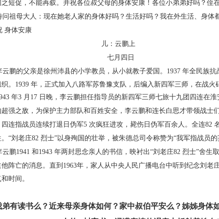
间之短
促，不能再叙。并祝各位叔父母的身体安康！各位小
弟弟好吗？侄
问祖母大人：现在她老人家的身体好吗？生活
好吗？我在外生活、身体
 身体安康
儿：云鹏上
七月四日
云鹏的父亲是徐州沛县的小学教员，从小就教
子爱国。1937 年全民族
织。1939 年，正式加入八路军苏鲁
豫支队，后编入新四军三师，在战火
43 年3 月17 日晚，李云鹏担任指导员的新四军
三师七旅十九团四连在淮
的超强之敌，为保护主力部队和百姓
安全，李云鹏和连长白思才带领战士
，四连指战员连续打退
日伪军5 次疯狂进攻，毙伤日伪军百余人。全连82 
牲。“刘老
庄82 烈士”以身殉国的壮举，被朱德总司令称赞为“我
军指战员的
鹏1941 和1943 年两封思念亲人的书信，映衬
出“刘老庄82 烈士”舍
道他阵亡的消息。直到1963年，家人从
中央人民广播电台中听到纪念刘老庄
点和时间。
我弟有读书么？近来母亲身体如何？家
中叔伯平安么？姊姊身体如