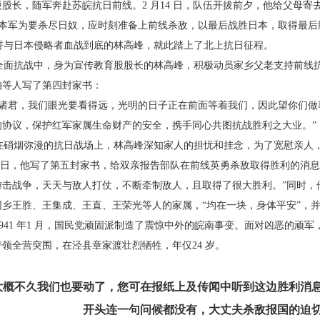
股股长，随军奔赴苏皖抗日前线。2 月
14 日，队伍开拔前夕，他给父母寄
“本军为要杀尽日奴，应时刻准备上前线杀敌，以
最后战胜日本，取得最后
与日本侵略者血战到底的林高峰，就此踏上了
北上抗日征程。
面抗战中，身为宣传教育股股长的林高峰，积
极动员家乡父老支持前线抗
伯等人写了第四封家书：
“诸君，我们眼光要看得远，光明的日子正在前面
等着我们，因此望你们做
的协议，保护红军家属生命财产的安
全，携手同心共图抗战胜利之大业。”
硝烟弥漫的抗日战场上，林高峰深知家人的担
忧和挂念，为了宽慰亲人
3 日，他写了第五封家书，给双亲
报告部队在前线英勇杀敌取得胜利的消息
游击战争，天天与敌
人打仗，不断牵制敌人，且取得了很大胜利。”
同时，
同乡王胜、
王集成、王直、王荣光等人的家属，“均在一块，身体平
安”，
41 年1 月，国民党顽固派制造了震惊中外的皖
南事变。面对凶恶的顽军
带领全营突围，在泾县章家渡壮烈牺
牲，年仅24 岁。
大概不久我们也要动了，您可在报纸上
及传闻中听到这边胜利消息
开头连一句问候都没有，大
丈夫杀敌报国的迫