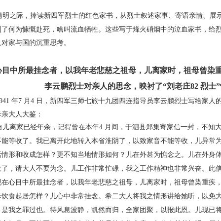
明之际，捧读新四军烈士的红色家书，从烈士
叙述家事、寄语亲情、展
到了何为慷慨赴死，啥叫流血牺牲。这
些写于烽火硝烟中的泣血家书，给
人对家与国的沉重思考。
心目中所最挂念者，以我年老悲慈之祖
母，儿离家时，祖母曾染
李云鹏烈士对亲人的思念，映衬
了“刘老庄82 烈
41 年7 月4 日，新四军三师七旅十九团四连指
导员李云鹏烈士写给家人
母亲大人大鉴：
儿离家已经年余，记得曾在本年4 月间，于泗
县郑集寄家信一封，不知
不能等收了。我已离开此地转入本
省淮阴了，以致家音不能等收，儿异常
活情形和收成怎样？
更不知当地情形如何？儿在外甚为惦念之。儿在外
身
大了，
请大人不要为念。儿工作非常忙碌，我之工作精神也
非常兴奋。此
现在心目中所最挂念者，以我年老悲慈之祖
母，儿离家时，祖母曾染重疾
母饮食起居怎样？儿心中非常
挂念。希二大人将我之情形讲给她听，以免
，是我之罪过也。
待风息波静，凯然而归，全家团聚，以报此恩。儿现已