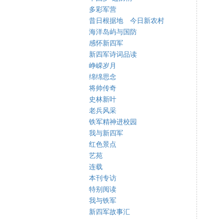
多彩军营
昔日根据地 今日新农村
海洋岛屿与国防
感怀新四军
新四军诗词品读
峥嵘岁月
绵绵思念
将帅传奇
史林新叶
老兵风采
铁军精神进校园
我与新四军
红色景点
艺苑
连载
本刊专访
特别阅读
我与铁军
新四军故事汇