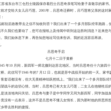
苏省东台市三仓烈士陵园保存着烈士吕思奇
亲笔写给妻子袁敬宗的家书
前才交给大女儿吕巧莲。2001
年，吕思奇迁葬时，吕巧莲将父亲的这封
宗：
邮别后政教带去之信不知收到否？我们出来了
一个多月部队经常跑路，
概不久我们也要动了，您可在报纸上及
传闻中听到这边胜利消息？近来您
念。我们如休息下来，再
告知您地址写信来告诉。我的近况容后再谈。
礼
吕思奇手启
七月十二日于黄桥
45 年10 月间，新四军一师北撤到达苏北地区。
当时吕思奇任十六旅四十
桥。此信写于1946 年的7 月12 日，也
就是苏中战役开始的前一天。家书寥
、客套话都没有，但大无畏精神
却跃然纸上。“我们出来了一个多月部队经
渴望战斗的迫切心
情。当时，吕思奇已有大女儿巧莲，二女儿在他牺牲后
只是淡
淡地询问关切。吕思奇与妻子是中学同学又同为新四
军，同学加战
子竟没有一点表示，这并不是吕思奇
不懂儿女情长，因为那时他的所思所
家乡
带去胜利的捷报。