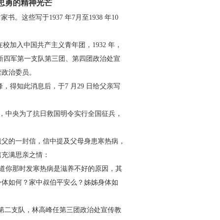
忠勇的精神光芒
家书。这些写于1937 年7
月至1938 年10
，他在校加入中国共产主义青年
团，1932 年，
新四军第一支队第三
团、第四团政治处宣
营政治委员。
，得知此消息后，于7 月
29 日给父亲写
，中央为了抗日救国明令实
行全国征兵，
祖父的一封信，信中提及父
母身患寒热病，
篇充满思亲之
情：
道你那时发寒热病是滋养不好的
原因，其
身体如何？家中叔伯平安
么？姊姊身体如
第二支队，林高峰任第三团政
治处宣传教