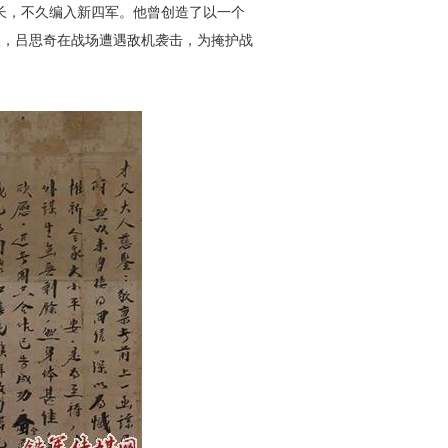
队长，不
久编入新四军。他曾创造了以一个
天，吕思奇在战
场遭遇敌机袭击，为掩护战