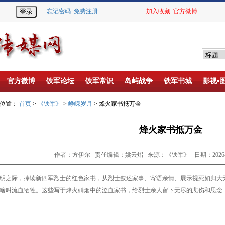
忘记密码
免费注册
加入收藏
官方微博
官方微博
铁军论坛
铁军常识
岛屿战争
铁军书城
影视▪
的位置：
首页
>
《铁军》
>
峥嵘岁月
> 烽火家书抵万金
烽火家书抵万金
作者：方伊尔 责任编辑：姚云炤 来源：《铁军》 日期：2026-02
明之际，捧读新四军烈士的红色家书，从烈士
叙述家事、寄语亲情、展示视死如归大
啥叫流血牺牲。这
些写于烽火硝烟中的泣血家书，给烈士亲人留下无尽
的悲伤和思念