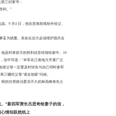
去第三封家书：
胜利。”
战。9 月4 日，他在苏南
前线给外祖父、
事妥为慎重。亲友在后方必
须维护国共合
，他及时将前方的胜利佳音
转报给家中。10
，信中写
道：
“本军在江南地方开展广泛
他
请父母一定要及时转告与自己同时参军
并再三嘱托父母“请走他家”问候。
，刚担任营政治委员不久的
林高峰身先士
。”新四军营长吕
思奇给妻子的信，
切心情却跃然纸上