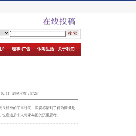
图片
理事▪广告
休闲生活
关于我们
-11 浏览次数：9728
无畏精神的字里
行间，深切感悟到了何为慷慨赴
，也启迪后来人对家与国的沉重思考。