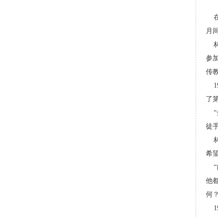
在
月
林
参加
传
19
了
徒
林高
希
他
何
1