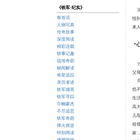
《铁军·纪实》
清
卷首语
悟
人物写真
来
传奇故事
深度阅读
“
精彩连载
轶事记趣
战地奇葩
19
秘闻解读
父
将星追踪
自
亲历者述
也
铁军撷英
铁军寻踪
生
巾帼豪杰
高
不尽追思
儿
铁军奇葩
祖
烽火摇篮
特别阅读
家
雄师劲旅