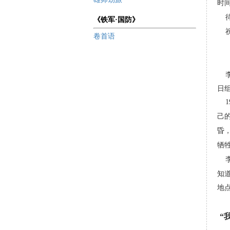
时
待
《铁军·国防》
祝
卷首语
李
日组
19
己
昏
牺
李云
知
地
“