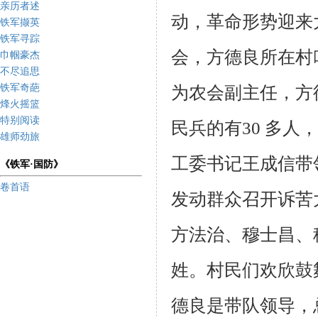
亲历者述
动，革命形势迎来
铁军撷英
铁军寻踪
会，方德良所
在村
巾帼豪杰
不尽追思
铁军奇葩
为农会副主任，方
烽火摇篮
特别阅读
民兵的有30 多人
雄师劲旅
工委书记王
成信带
《铁军·国防》
卷首语
发动群众召开诉苦
方法治、穆士昌、
姓。村民们欢
欣鼓
德良是带队领导，