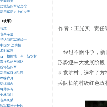
要闻速览
盐城新四军纪念馆
新四军历史上的今天
《铁军》
作者：王光实 责任编
特稿
老兵亲述
寻访新四军老战士
中国梦·边防情
多彩军营
经过不懈斗争，新
昔日根据地 今日新农村
形势迎来大发展阶段
海洋岛屿与国防
感怀新四军
叫党坑村，选举了方
新四军诗词品读
峥嵘岁月
兵队长的村级红色
政
绵绵思念
将帅传奇
史林新叶
老兵风采
铁军精神进校园