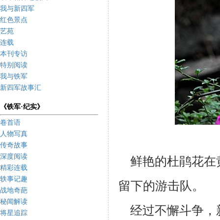
我与新四军
红色景点
艺苑
连载
本刊专访
特别阅读
我与铁军
新四军故事汇
《铁军·纪实》
卷首语
人物写真
传奇故事
深度阅读
鲜艳的杜鹃花在
精彩连载
轶事记趣
留下的游击队。
战地奇葩
秘闻解读
经过不懈斗争，
将星追踪