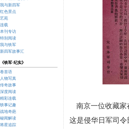
我与新四军
红色景点
艺苑
连载
本刊专访
特别阅读
我与铁军
新四军故事汇
《铁军·纪实》
卷首语
人物写真
传奇故事
深度阅读
精彩连载
南京一位收藏家
轶事记趣
战地奇葩
秘闻解读
这是侵华日军司令部
将星追踪