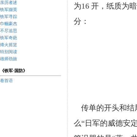
亲历者述
为16 开，纸质为
铁军撷英
铁军寻踪
分：
巾帼豪杰
不尽追思
铁军奇葩
烽火摇篮
特别阅读
雄师劲旅
《铁军·国防》
卷首语
传单的开头和结
么“日军的威德安定