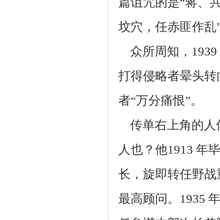
篇诅咒的是“蒋、共
坟穴，任赤匪
作乱
众所周知，1939
打得侵略者晕头转
者“万分痛恨”。
传单右上角的人
人也？他1913 
长，旋即转任野战
最高顾
问。193