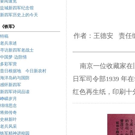
要闻速览
盐城新四军纪念馆
新四军历史上的今天
《铁军》
作者：王德安 责任编
特稿
老兵亲述
寻访新四军老战士
中国梦·边防情
多彩军营
南京一位收藏家在
昔日根据地 今日新农村
日军司令部1939 年
海洋岛屿与国防
感怀新四军
红色再
生纸，印刷十
新四军诗词品读
峥嵘岁月
绵绵思念
将帅传奇
史林新叶
老兵风采
铁军精神进校园