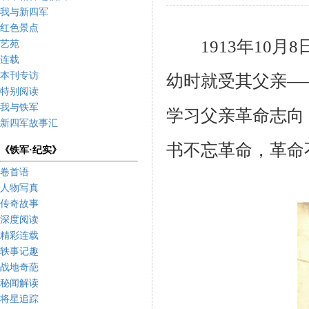
我与新四军
红色景点
1913年10月
艺苑
连载
本刊专访
幼时就受其父亲—
特别阅读
我与铁军
学习父亲革命志向
新四军故事汇
书不忘革命，革命
《铁军·纪实》
卷首语
人物写真
传奇故事
深度阅读
精彩连载
轶事记趣
战地奇葩
秘闻解读
将星追踪