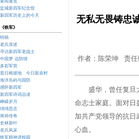
要闻速览
盐城新四军纪念馆
新四军历史上的今天
无私无畏铸忠
《铁军》
特稿
老兵亲述
寻访新四军老战士
作者：陈荣坤 责任编
中国梦·边防情
多彩军营
昔日根据地 今日新农村
海洋岛屿与国防
感怀新四军
盛华，
曾任复旦
新四军诗词品读
峥嵘岁月
命志士家庭。
面对日
绵绵思念
加共产党领导的抗日
将帅传奇
史林新叶
心血。
老兵风采
铁军精神进校园