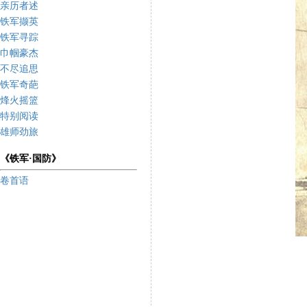
亲历者述
铁军撷英
铁军寻踪
巾帼豪杰
不尽追思
铁军奇葩
烽火摇篮
特别阅读
雄师劲旅
《铁军·国防》
卷首语