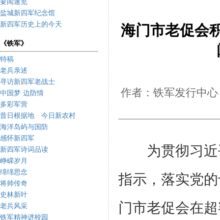
要闻速览
盐城新四军纪念馆
新四军历史上的今天
海门市老促会积
《铁军》
特稿
老兵亲述
寻访新四军老战士
作者：铁军发行中心 
中国梦·边防情
多彩军营
昔日根据地 今日新农村
海洋岛屿与国防
感怀新四军
为贯彻习近平
新四军诗词品读
峥嵘岁月
绵绵思念
指示，落实党的
将帅传奇
史林新叶
门市老促会在超
老兵风采
铁军精神进校园