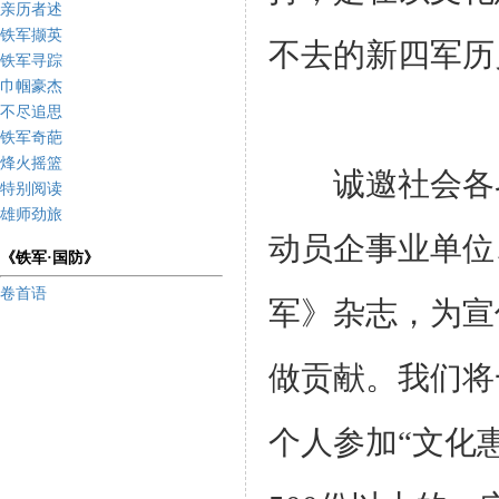
亲历者述
铁军撷英
不去的新四军历
铁军寻踪
巾帼豪杰
不尽追思
铁军奇葩
烽火摇篮
诚邀社会各界
特别阅读
雄师劲旅
动员企事业单位
《铁军·国防》
卷首语
军》杂志，为宣
做贡献。我们将
个人参加“文化