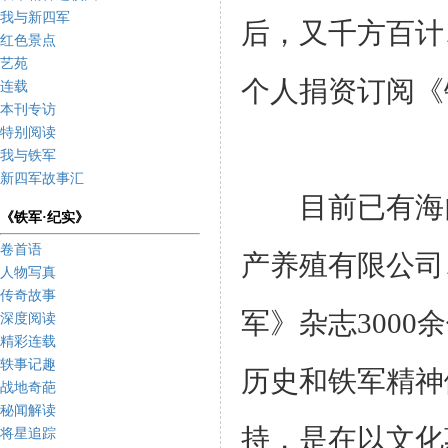
我与新四军
后，又千方百计
红色景点
艺苑
个人捐资订阅《
连载
本刊专访
特别阅读
我与铁军
新四军故事汇
目前已有海门
《铁军·纪实》
卷首语
产养殖有限公司
人物写真
传奇故事
军》杂志300
深度阅读
精彩连载
轶事记趣
历史和铁军精神
战地奇葩
秘闻解读
持，是在以文化
将星追踪