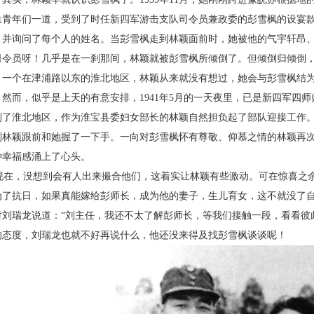
血青年们一道，受到了时任新四军游击支队司令员兼政委的彭雪枫的设宴
，并询问了每个人的姓名。当彭雪枫走到林颖面前时，她被他的气宇轩昂
司令员呀！几乎是在一刹那间，林颖就被彭雪枫所倾倒了。但倾倒归倾倒
，一个在津浦路以东的淮北地区，林颖从来就没有想过，她会与彭雪枫结
而，似乎是上天的有意安排，
1941
年
5
月的一天夜里，已是新四军四师
到了淮北地区，作为淮宝县委妇女部长的林颖自然担负起了部队迎接工作
到林颖跟前和她握了一下手。一向对彭雪枫怀有尊敬、仰慕之情的林颖再
种幸福感涌上了心头。
现在，没想到会有人出来撮合他们，这着实让林颖有些激动。可在惊喜之
为了抗日，如果真能嫁给彭师长，成为他的妻子，生儿育女，这不就没了
对刘瑞龙说道：“刘主任，我还不太了解彭师长，等我们接触一段，看看彼
的态度，刘瑞龙也就不好再说什么，他还没来得及找彭雪枫谈谈呢！