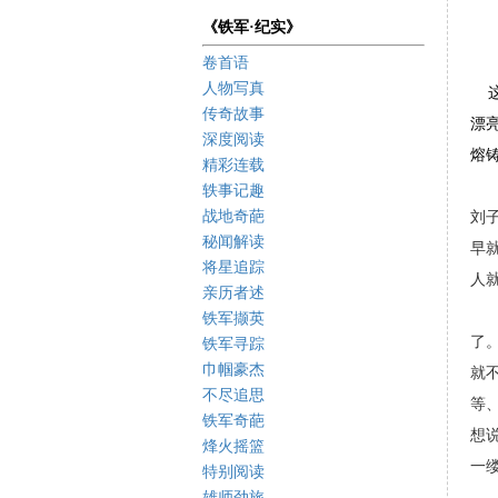
《铁军·纪实》
卷首语
人物写真
这
传奇故事
漂
深度阅读
熔
精彩连载
轶事记趣
战地奇葩
刘
秘闻解读
早
将星追踪
人
亲历者述
林
铁军撷英
了
铁军寻踪
巾帼豪杰
就
不尽追思
等
铁军奇葩
想
烽火摇篮
一
特别阅读
雄师劲旅
其