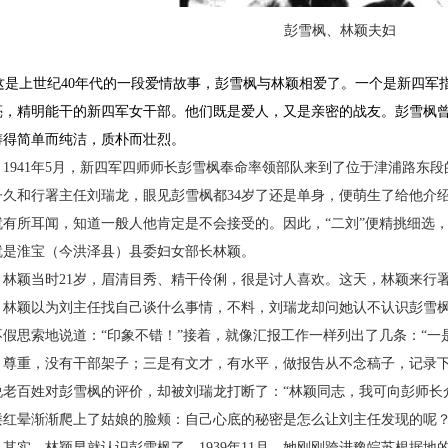
彭雪枫、林颖夫妇
是上世纪
40
年代的一段爱情故事，彭雪枫与林颖相爱了。一个是新四军
亮，精明能干的新四军女干部。他们既是爱人，又是亲密的战友。彭雪枫
铸得简单而纯洁，质朴而壮烈。
1941
年
5
月，新四军四师师长彭雪枫奉命率领部队来到了位于津浦路东段
子久和行署主任刘瑞龙，眼见彭雪枫都
34
岁了还是单身，便萌生了给他介
就有所耳闻，知道一般人他肯定是不会接受的。因此，“二刘”便精挑细选
就是淮宝（今洪泽县）县委妇女部长林颖。
颖当时
21
岁，眉清目秀、精干伶俐，很是讨人喜欢。这天，林颖来行
。林颖以为刘主任找自己谈什么事情，不料，刘瑞龙却问她认不认识彭雪
不假思索地说道：“印象不错！”接着，就像汇报工作一样列出了几条：“
、尊重，没有干部架子；三是有文才，有水平，做报告从不念稿子，记录下
说老百姓对彭雪枫的评价，却被刘瑞龙打断了：“林颖同志，我可向彭师长
缕红晕渐渐爬上了姑娘的脸颊：自己心底的秘密是怎么让刘主任发现的呢
实，林颖早就认识彭雪枫了。
1939
年
11
月，她刚刚跨进豫皖苏根据地