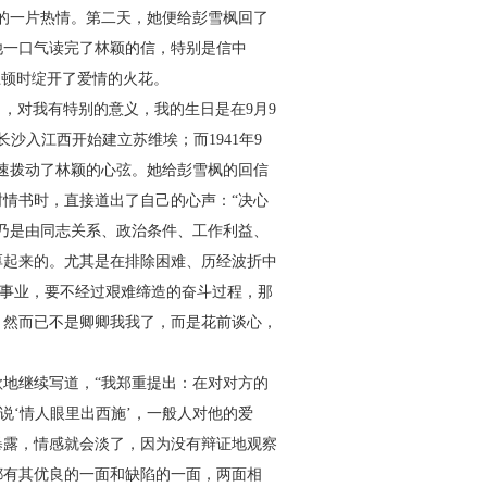
的一片热情。第二天，她便给彭雪枫回了
他一口气读完了林颖的信，特别是信中
上顿时绽开了爱情的火花。
月，对我有特别的意义，我的生日是在
9
月
9
长沙入江西开始建立苏维埃；而
1941
年
9
速拨动了林颖的心弦。她给彭雪枫的回信
情书时，直接道出了自己的心声：“决心
’乃是由同志关系、政治条件、工作利益、
厚起来的。尤其是在排除困难、历经波折中
的事业，要不经过艰难缔造的奋斗过程，那
，然而已不是卿卿我我了，而是花前谈心，
地继续写道，“我郑重提出：在对对方的
说‘情人眼里出西施’，一般人对他的爱
暴露，情感就会淡了，因为没有辩证地观察
都有其优良的一面和缺陷的一面，两面相