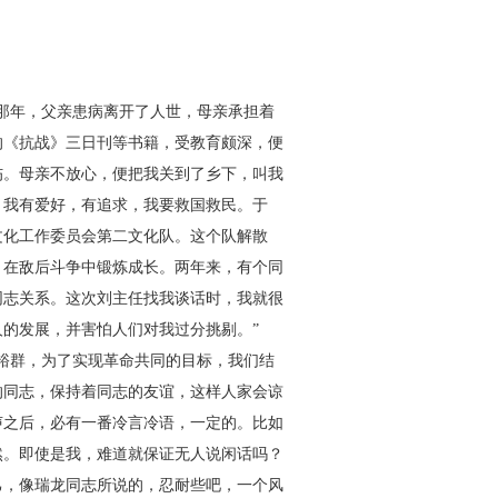
那年，父亲患病离开了人世，母亲承担着
的《抗战》三日刊等书籍，受教育颇深，便
伤。母亲不放心，便把我关到了乡下，叫我
，我有爱好，有追求，我要救国救民。于
文化工作委员会第二文化队。这个队解散
，在敌后斗争中锻炼成长。两年来，有个同
同志关系。这次刘主任找我谈话时，我就很
的发展，并害怕人们对我过分挑剔。”
裕群，为了实现革命共同的目标，我们结
的同志，保持着同志的友谊，这样人家会谅
声之后，必有一番冷言冷语，一定的。比如
然。即使是我，难道就保证无人说闲话吗？
己，像瑞龙同志所说的，忍耐些吧，一个风