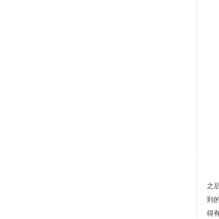
之
之
到
得