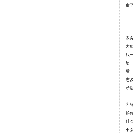
垂
“
“
“
家
大
找
是
后
志
矛
听
为
解
什
不