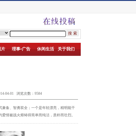
图片
理事▪广告
休闲生活
关于我们
04-01 浏览次数：9584
武兼备、智勇双全；一个是年轻漂亮，精明能干
的爱情被战火熔铸得简单而纯洁，质朴而壮烈。