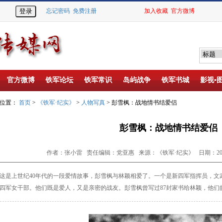
忘记密码
免费注册
加入收藏
官方微博
官方微博
铁军论坛
铁军常识
岛屿战争
铁军书城
影视▪
的位置：
首页
>
《铁军·纪实》
>
人物写真
> 彭雪枫：战地情书结爱侣
彭雪枫：战地情书结爱侣
作者：张小雷 责任编辑：党亚惠 来源：《铁军·纪实》 日期：2014-
是上世纪
40
年代的一段爱情故事，彭雪枫与林颖相爱了。一个是新四军指挥员，文
四军女干部。他们既是爱人，又是亲密的战友。彭雪枫曾写过
87
封家书给林颖，他们