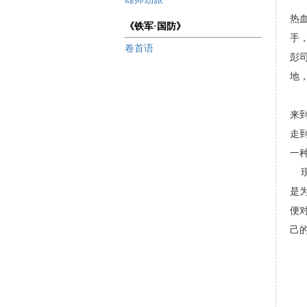
热
《铁军·国防》
手
卷首语
彭
地
然
来
走
一
是
便
己