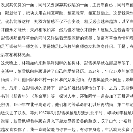
，发展其优良的一面，同时又要摒弃其缺陷的一面，主要靠自己，同时靠
的，那就够了，把功夫用在相互帮助、相互教育、相互鼓励上。这是我党
度。倘若能够这样，则双方情感不仅不会变淡，相反必会越来越浓，以至白
后才能永才能长；夫妇相敬如宾，然后也才能永才能长！这里头是包含着‘哲
雪枫那倡导革命的同时又洋溢着无限深情的笔墨，使富有革命热情和理
她足可崇敬的一师之长，更是她足以信赖的良师益友和终身伴侣。于是，
饭后在柏树林见面。
天晚上，林颖如约来到洪泽湖畔的柏树林。彭雪枫早就在那里等候了
谈中，彭雪枫向林颖讲述了自己的爱情经历。
1924
年，年仅
17
岁的彭
了婚姻，并让他回家和邻村一位姓和的姑娘完婚。彭雪枫坚决不同意，婚
了堂。后来，在彭雪枫的坚持下，那位和姓姑娘和他分了手。之后，彭雪
步书刊《新青年》《革命军》等，探讨人生，还和同学一道参加了五卅运
是密切。
1929
年在北平离别时，他们相约等革命胜利以后再结婚。第二年
桂敏失去了联系。等到
1937
年
6
月彭雪枫被组织派到北平时，却得知李桂敏
完，彭雪枫望着林颖在月光下越发显得柔美的脸庞，叹了口气：“裕群
就越发喜欢你了，我一直盼望能与你在一起，有你在身边，生活就充实多了