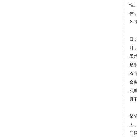
性
信
的
彭
日
月
虽
是
双
会
么
月
这
希
人
问