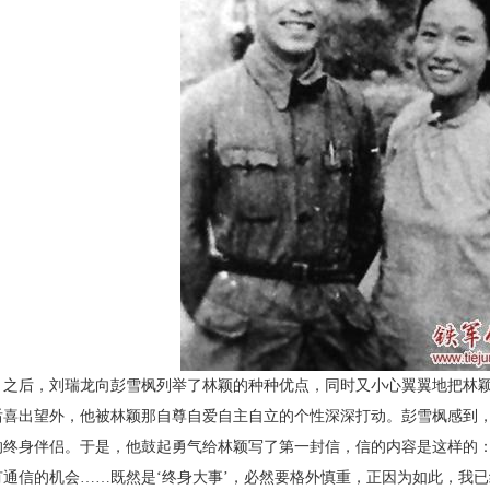
后，刘瑞龙向彭雪枫列举了林颖的种种优点，同时又小心翼翼地把林颖
后喜出望外，他被林颖那自尊自爱自主自立的个性深深打动。彭雪枫感到
的终身伴侣。于是，他鼓起勇气给林颖写了第一封信，信的内容是这样的：
有通信的机会……既然是‘终身大事’，必然要格外慎重，正因为如此，我