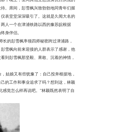
款待。席间，彭雪枫兴致勃勃地同青年们握
、仪表堂堂深深吸引了。这就是久闻大名的
，两人一个在津浦铁路以西的豫苏皖根据
为终身伴侣。
师长的彭雪枫率领四师秘密跨过津浦路，
。彭雪枫向前来迎接的人群表示了感谢，他
次看到彭雪枫那坚毅、果敢、沉着的神情，
余，姑娘又有些犹豫了：自己投奔根据地，
自己的工作和事业追求了吗？想到这，林颖
此感觉怎么样再说吧。”林颖既然表明了自