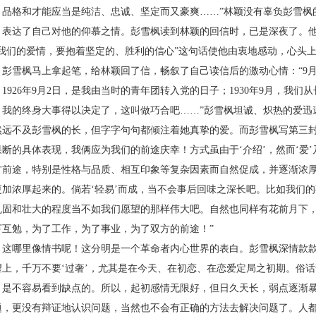
、品格和才能应当是纯洁、忠诚、坚定而又豪爽……”林颖没有辜负彭雪枫
，表达了自己对他的仰慕之情。彭雪枫读到林颖的回信时，已是深夜了。
“我们的爱情，要抱着坚定的、胜利的信心”这句话使他由衷地感动，心头
雪枫马上拿起笔，给林颖回了信，畅叙了自己读信后的激动心情：“
9
；
1926
年
9
月
2
日，是我由当时的青年团转入党的日子；
1930
年
9
月，我们从
，我的终身大事得以决定了，这叫做巧合吧……”彭雪枫坦诚、炽热的爱迅
然远不及彭雪枫的长，但字字句句都倾注着她真挚的爱。而彭雪枫写第三封
果断的具体表现，我俩应为我们的前途庆幸！方式虽由于‘介绍’，然而‘爱
方前途，特别是性格与品质、相互印象等复杂因素而自然促成，并逐渐浓
更加浓厚起来的。倘若‘轻易’而成，当不会事后回味之深长吧。比如我们
巩固和壮大的程度当不如我们愿望的那样伟大吧。自然也同样有花前月下
下互勉，为了工作，为了事业，为了双方的前途！”
哪里像情书呢！这分明是一个革命者内心世界的表白。彭雪枫深情款款
望上，千万不要‘过奢’，尤其是在今天、在初恋、在恋爱定局之初期。俗话
，是不容易看到缺点的。所以，起初感情无限好，但日久天长，弱点逐渐
题，更没有辩证地认识问题，当然也不会有正确的方法去解决问题了。人