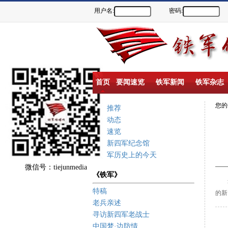
用户名:
密码:
首页
要闻速览
铁军新闻
铁军杂志
您
重点推荐
新闻动态
要闻速览
盐城新四军纪念馆
新四军历史上的今天
微信号：tiejunmedia
《铁军》
这
特稿
的新
老兵亲述
寻访新四军老战士
中国梦·边防情