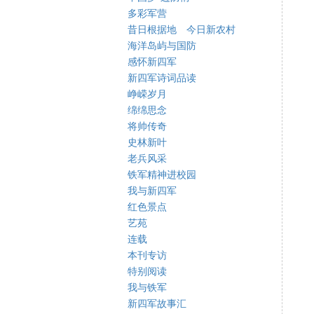
多彩军营
昔日根据地 今日新农村
海洋岛屿与国防
感怀新四军
新四军诗词品读
峥嵘岁月
绵绵思念
将帅传奇
史林新叶
老兵风采
铁军精神进校园
我与新四军
红色景点
艺苑
连载
本刊专访
特别阅读
我与铁军
新四军故事汇