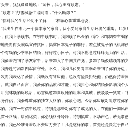
下头来，犹犹豫豫地说：“师长，我心里有顾虑。”
顾虑？”彭雪枫急忙追问道，“什么顾虑？”
你对我的生活经历不了解……”林颖心事重重地说。
我出生在湖北一个资本家的家庭，从小受到家庭生活环境的熏陶。
12
岁
务，供我上学读书。在初中读书时，我阅读了巴金的《家》和邹韬奋主编
胆地走向街头演戏宣传抗日，揭露日本鬼子的罪行，差点被鬼子的飞机炸
一个有钱的少爷早日结婚，好好过小日子。可我不愿意过碌碌无为的生活
，我偷着跑到了学友家中，后来加入了中国共产党，参加了钱俊瑞领导的
，我奔赴竹沟新四军留守处。不久，我和几位男青年奉命来到了你的身边
多次向我表达了爱情，我既没有答应他，也没有坚决拒绝他，仍然保持着
盾。就我自己而言，我爱你的品质和才能，可我担心和你结婚会影响我个人
完林颖的诉说后，彭雪枫愈加喜欢她的坦率和真诚，便淡淡一笑道：“
终身伴侣，我会尊重你的独立人格的，你放心吧。今后你应该对追求过你
你的。我在一封信中说过，特别是那些对你有了成见的人，在他们一闻风
么首长路线，诸如此类，你必须格外冷静，特别慎重，不动声色，若无事
会的，我已经准备着以不变应万变了！凡是这样的事，首先还是决定于自