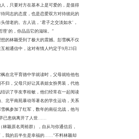
他人，只要对方在基本上是可爱的，是值得
对待同志的态度，也是恋爱双方对待彼此的
头偕老的。古人说，‘君子之交淡如水’，
理’的，你品品它的滋味。”
想的林颖受到了极大的震撼。彭雪枫不仅
在互相通信中，这对有情人约定于
9
月
23
日
。
雪枫在北平育德中学就读时，父母就给他包
期不归，父母只好让其表姐女扮男装，代他
枫结识了学友李桂敏，他们经常在一起阅读
动、北平南苑暴动等著名的学生运动，关系
彭雪枫参加了红军，数年的南征北战，他与
早已患病离开了人世……
（林颖原名周裕群），自从与你通信后，
，我的后半生是幸福的……”不料林颖却