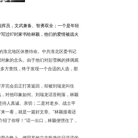
指挥员，文武兼备、智勇双全；一个是年轻
曾写过
87
封家书给林颖，他们的爱情被战火
的淮北地区休整待命。中共淮北区委书记
绍对象的念头。由于他们对彭雪枫的择偶观
，多方查找，终于发现一个合适的人选，那
署开完会后正打算返回，却被刘瑞龙叫住
枫，对他印象如何。刘瑞龙话音刚落，林颖
一是待人真诚、亲切；二是对老乡、战士平
来一看，就是一篇好文章。”林颖接着还
介绍了你呀！”话一出口，林颖便愣住了，
？
的那个晚上，便同其他立志投身抗日洪流的