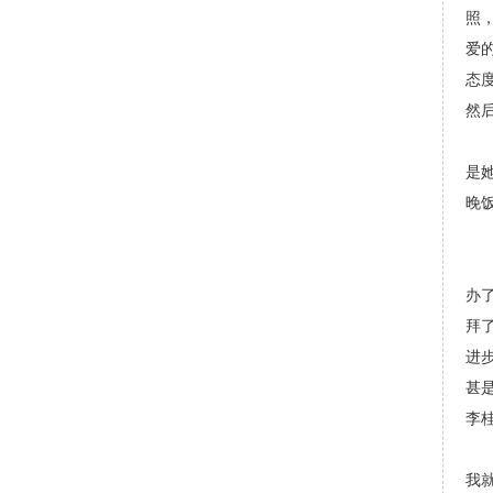
照
爱
态
然
彭
是
晚
这
交
办
拜
进
甚
李
说
我