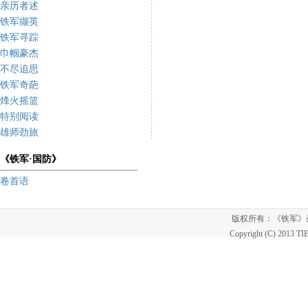
亲历者述
铁军撷英
铁军寻踪
巾帼豪杰
不尽追思
铁军奇葩
烽火摇篮
特别阅读
雄师劲旅
《铁军·国防》
卷首语
版权所有：《铁军
Copyright (C) 2013 T