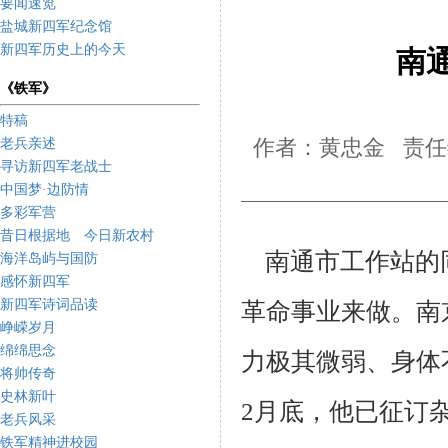
要闻速览
盐城新四军纪念馆
新四军历史上的今天
南
《铁军》
特稿
老兵亲述
作者：黄忠金 责任编
寻访新四军老战士
中国梦·边防情
多彩军营
昔日根据地 今日新农村
南通市工作站的
海洋岛屿与国防
感怀新四军
新四军诗词品读
革命事业来做。南
峥嵘岁月
绵绵思念
力极其微弱、身体
将帅传奇
史林新叶
2月底，他
已征订杂
老兵风采
铁军精神进校园