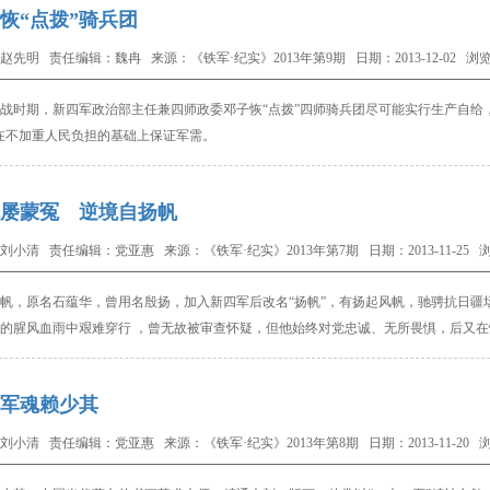
恢“点拨”骑兵团
赵先明 责任编辑：魏冉 来源：《铁军·纪实》2013年第9期 日期：2013-12-02 浏览
战时期，
新四军政治部主任兼四师政委
邓子恢“点拨”四师
骑兵团
尽可能实行
生产自给
在不加重人民负担的基础上保证军需。
屡蒙冤 逆境自扬帆
刘小清 责任编辑：党亚惠 来源：《铁军·纪实》2013年第7期 日期：2013-11-25 浏
帆，
原名石蕴华，曾用名殷扬，加入新四军后改名“扬帆”，有扬起风帆，驰骋抗日疆
的腥风血雨中艰难穿行
，曾无故被审查怀疑，但他始终对党忠诚、无所畏惧，后又在
军魂赖少其
刘小清 责任编辑：党亚惠 来源：《铁军·纪实》2013年第8期 日期：2013-11-20 浏