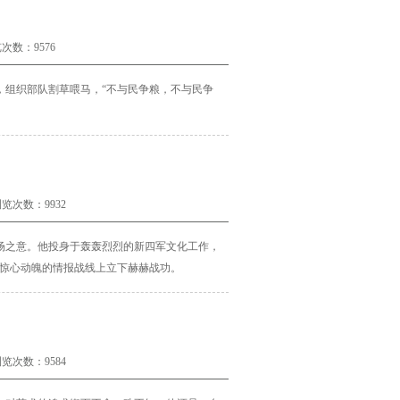
次数：9576
，组织部队割草喂马，
“不与民争粮，不与民争
览次数：9932
场之意。他投身于轰轰烈烈的新四军文化工作，
惊心动魄的情报战线上立下赫赫战功。
览次数：9584