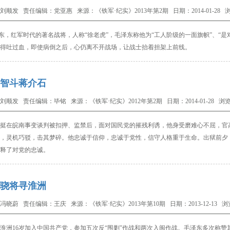
刘顺发 责任编辑：党亚惠 来源：《铁军·纪实》2013年第2期 日期：2014-01-28 浏
，红军时代的著名战将，人称“徐老虎”，毛泽东称他为“工人阶级的一面旗帜”、“是
得吐过血，即使病倒之后，心仍离不开战场，
让战士抬着担架上前线。
智斗蒋介石
刘顺发 责任编辑：毕铭 来源：《铁军·纪实》2012年第2期 日期：2014-01-28 浏览
挺
在皖南事变谈判被扣押、监禁后，面对国民党的摧残利诱，他身受磨难心不屈，官高
，灵机巧驳，击其梦碎。他忠诚于信仰，忠诚于党性，信守人格重于生命。出狱前夕
释了对党的忠诚。
骁将寻淮洲
冯晓蔚 责任编辑：王庆 来源：《铁军·纪实》2013年第10期 日期：2013-12-13 浏
16岁加入中国共产党，参加五次反“围剿”作战和两次入闽作战。毛泽东多次称赞