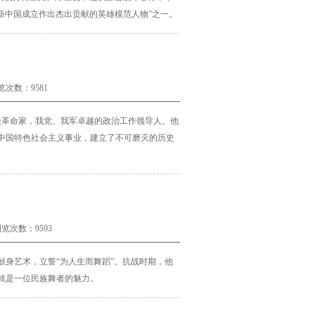
为新中国成立作出杰出贡献的英雄模范人物”之一。
览次数：9581
产阶级革命家，我党、我军卓越的政治工作领导人
。他
中国特色社会主义事业，建立了不可磨灭的历史
览次数：9593
身艺术，立誓“为人生而舞蹈”。抗战时期，他
就是一位民族舞者的魅力。