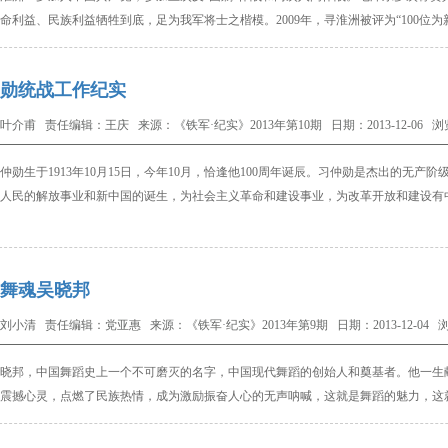
命利益、民族利益牺牲到底，足为我军将士之楷模。2009年，寻淮洲被评为“100位
勋统战工作纪实
叶介甫 责任编辑：王庆 来源：《铁军·纪实》2013年第10期 日期：2013-12-06 浏
仲勋生于1913年10月15日，今年10月，恰逢他100周年诞辰。习仲勋是杰出的无
人民的解放事业和新中国的诞生，为社会主义革命和建设事业，为改革开放和建设有
舞魂吴晓邦
刘小清 责任编辑：党亚惠 来源：《铁军·纪实》2013年第9期 日期：2013-12-04 浏
邦，中国舞蹈史上一个不可磨灭的名字，中国现代舞蹈的创始人和奠基者。他一生献
震撼心灵，点燃了民族热情，成为激励振奋人心的无声呐喊，这就是舞蹈的魅力，这