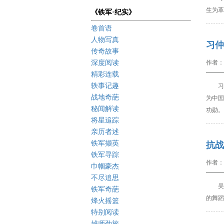
生为革
《铁军·纪实》
卷首语
人物写真
习仲
传奇故事
深度阅读
作者：
精彩连载
轶事记趣
习
战地奇葩
为中国
秘闻解读
功勋。
将星追踪
亲历者述
铁军撷英
抗战
铁军寻踪
作者：
巾帼豪杰
不尽追思
吴晓
铁军奇葩
的舞蹈
烽火摇篮
特别阅读
雄师劲旅