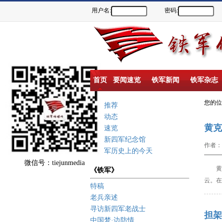
用户名:
密码:
首页
要闻速览
铁军新闻
铁军杂志
您的
重点推荐
新闻动态
黄克
要闻速览
盐城新四军纪念馆
作者：
新四军历史上的今天
微信号：tiejunmedia
黄克
《铁军》
云。在
特稿
老兵亲述
寻访新四军老战士
担架
中国梦·边防情