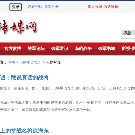
忘记密码
免费注册
加入收藏
官方微博
官方微博
铁军论坛
铁军常识
岛屿战争
铁军书城
影视▪
位置：
首页
>
《铁军·纪实》
> 人物写真
诚：敢说真话的战将
欧阳青 责任编辑：魏冉 来源：《铁军·纪实》2013年第8期 日期：2014-02-10 浏览
诚一生作战无数，为新中国的建立呕心沥血。他不但军政全能，且担任过后勤工作。
开国将帅中，黄克诚是因讲真话而遭罢官次数最多的一位。
上的抗战名将徐海东