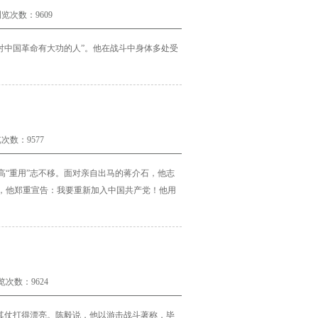
览次数：9609
对中国革命有大功的人”。
他在战斗中身体多处受
次数：9577
“重用”志不移。面对亲自出马的蒋介石，他志
，他郑重宣告：我要重新加入中国共产党！他用
览次数：9624
其仗打得漂亮。
陈毅说，他以游击战斗著称，毕