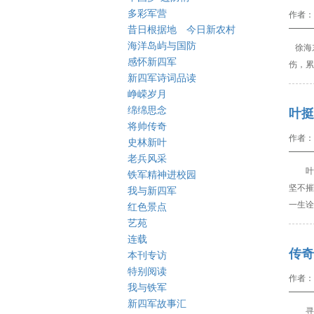
多彩军营
作者：
昔日根据地 今日新农村
海洋岛屿与国防
徐海东
感怀新四军
伤，累
新四军诗词品读
峥嵘岁月
绵绵思念
叶挺
将帅传奇
作者：
史林新叶
老兵风采
叶
铁军精神进校园
坚不摧
我与新四军
一生诠
红色景点
艺苑
连载
传奇
本刊专访
特别阅读
作者：
我与铁军
新四军故事汇
寻淮洲