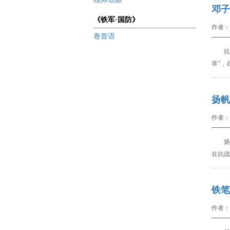
邓子
《铁军·国防》
作者：
卷首语
抗
草”，
扬帆
作者：
扬
在抗战
铁笔
作者：