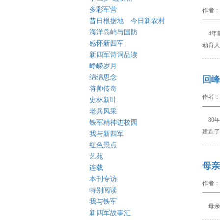
多彩军营
作者：
昔日根据地 今日新农村
海洋岛屿与国防
4年
感怀新四军
动育人
新四军诗词品读
峥嵘岁月
绵绵思念
回峰
将帅传奇
作者：
史林新叶
老兵风采
80年
铁军精神进校园
建造了
我与新四军
红色景点
艺苑
母亲
连载
本刊专访
作者：
特别阅读
我与铁军
母亲
新四军故事汇