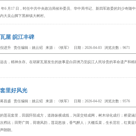
2 年6 月17 日，时任中共中央政治局候补委
员、华中局书记、新四军政委的刘少奇随中
内大
吴山脚下黑林镇大树村。
瓦屋 皖江丰碑
倪进升 责任编辑：姚云炤 来源：《铁军》 日期：2026-04-03 浏览次数：9671
远去，精神永存。在胡家瓦屋发生的故事是
白茆洲乃至皖江人民珍贵的革命遗产和精
套里好风光
蒋昌盛 责任编辑：姚云炤 来源：《铁军》 日期：2026-04-02 浏览次数：9576
的
莲花套里，田园阡陌成方，道路纵横成线，沟渠交错
成网，树木绿化成行；桥梁涵
次栉比；田野广阔，荷塘
风韵，莲花怒放，香气醉人；大棚瓜菜，生长茁壮，红
黄蓝
声朗朗。