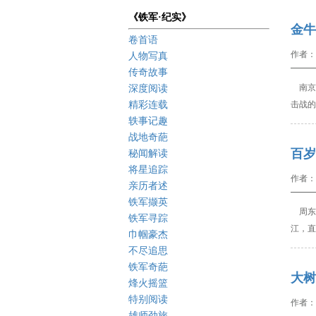
《铁军·纪实》
金牛
卷首语
作者：
人物写真
传奇故事
南京
深度阅读
精彩连载
击战的
轶事记趣
战地奇葩
百岁
秘闻解读
将星追踪
作者：
亲历者述
铁军撷英
周东
铁军寻踪
江，直
巾帼豪杰
不尽追思
铁军奇葩
大树
烽火摇篮
特别阅读
作者：
雄师劲旅