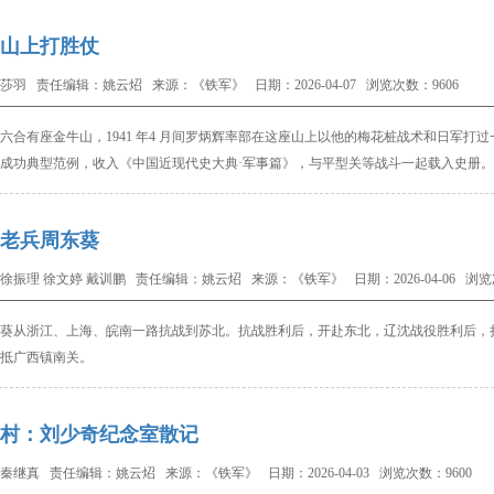
山上打胜仗
莎羽 责任编辑：姚云炤 来源：《铁军》 日期：2026-04-07 浏览次数：9606
六合有座金牛山，
1941 年4 月间罗炳辉率部
在这座山上以他的梅花桩
战术和日军打过
成功典
型范例，收入《中国近现代
史大典·军事篇》，与平型关
等战斗一起载入史册。
老兵周东葵
徐振理 徐文婷 戴训鹏 责任编辑：姚云炤 来源：《铁军》 日期：2026-04-06 浏览次
葵从浙江、上海、皖南一路抗战到苏北。抗
战胜利后，开赴东北，辽沈战役胜利后，
抵广西镇南关。
村：刘少奇纪念室散记
秦继真 责任编辑：姚云炤 来源：《铁军》 日期：2026-04-03 浏览次数：9600