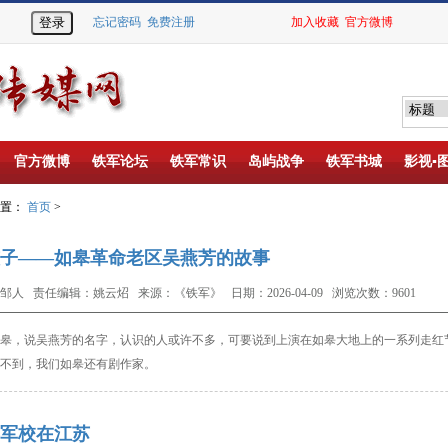
忘记密码
免费注册
加入收藏
官方微博
官方微博
铁军论坛
铁军常识
岛屿战争
铁军书城
影视▪
位置：
首页
>
子——如皋革命老区吴燕芳的故事
邹人 责任编辑：姚云炤 来源：《铁军》 日期：2026-04-09 浏览次数：9601
皋，说吴燕芳的名字，认识的人或许不多，可
要说到上演在如皋大地上的一系列走红
不到，我们如
皋还有剧作家。
军校在江苏