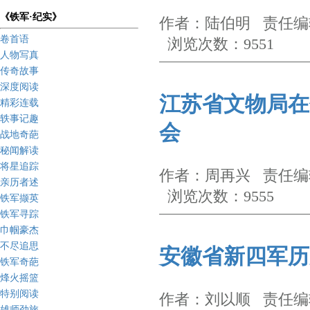
《铁军·纪实》
作者：陆伯明 责任编辑
卷首语
浏览次数：9551
人物写真
传奇故事
深度阅读
江苏省文物局在
精彩连载
轶事记趣
会
战地奇葩
秘闻解读
将星追踪
作者：周再兴 责任编辑
亲历者述
浏览次数：9555
铁军撷英
铁军寻踪
巾帼豪杰
不尽追思
安徽省新四军历
铁军奇葩
烽火摇篮
特别阅读
作者：刘以顺 责任编辑
雄师劲旅