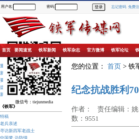
用户名:
密码:
忘记密码
免费
首页
要闻速览
铁军新闻
铁军杂志
官方微博
铁军论坛
您的位置：
首页
> 铁
重点推荐
新闻动态
要闻速览
纪念抗战胜利7
盐城新四军纪念馆
新四军历史上的今天
微信号：tiejunmedia
《铁军》
作者： 责任编辑：姚云
特稿
数：9551
老兵亲述
寻访新四军老战士
中国梦·边防情