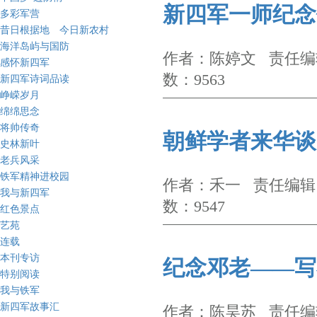
新四军一师纪念
多彩军营
昔日根据地 今日新农村
海洋岛屿与国防
作者：陈婷文 责任编辑
感怀新四军
数：9563
新四军诗词品读
峥嵘岁月
绵绵思念
将帅传奇
朝鲜学者来华谈
史林新叶
老兵风采
铁军精神进校园
作者：禾一 责任编辑：
我与新四军
数：9547
红色景点
艺苑
连载
本刊专访
纪念邓老——写
特别阅读
我与铁军
新四军故事汇
作者：陈昊苏 责任编辑