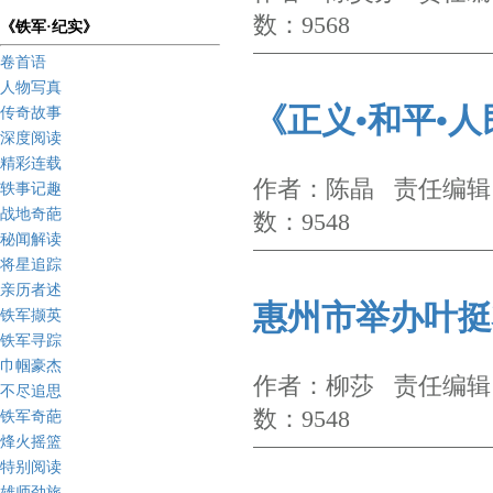
数：9568
《铁军·纪实》
卷首语
人物写真
《正义•和平•
传奇故事
深度阅读
精彩连载
作者：陈晶 责任编辑：
轶事记趣
战地奇葩
数：9548
秘闻解读
将星追踪
亲历者述
惠州市举办叶挺
铁军撷英
铁军寻踪
巾帼豪杰
作者：柳莎 责任编辑：
不尽追思
数：9548
铁军奇葩
烽火摇篮
特别阅读
雄师劲旅