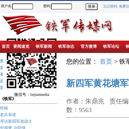
用户名:
密码:
忘记密码
免费
首页
要闻速览
铁军新闻
铁军杂志
官方微博
铁军论坛
您的位置：
首页
> 铁
重点推荐
新闻动态
要闻速览
新四军黄花塘军
盐城新四军纪念馆
新四军历史上的今天
微信号：tiejunmedia
《铁军》
作者：朱鼎兆 责任编辑
特稿
数：9563
老兵亲述
寻访新四军老战士
中国梦·边防情