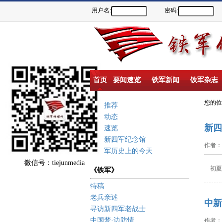
用户名:
密码:
首页
要闻速览
铁军新闻
铁军杂志
您的
重点推荐
新闻动态
新四
要闻速览
盐城新四军纪念馆
作者：
新四军历史上的今天
微信号：tiejunmedia
初夏淮
《铁军》
特稿
老兵亲述
中新
寻访新四军老战士
中国梦·边防情
作者：