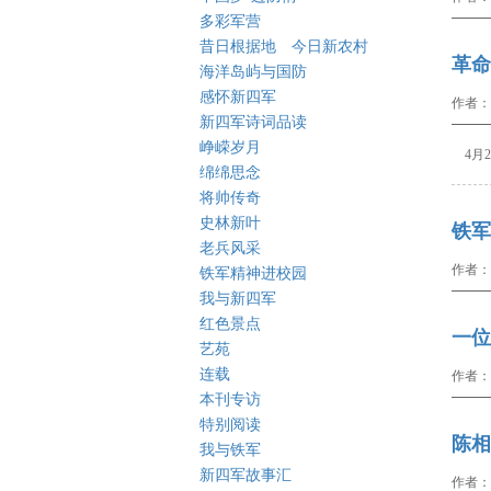
多彩军营
昔日根据地 今日新农村
革命
海洋岛屿与国防
感怀新四军
作者：
新四军诗词品读
峥嵘岁月
4月2
绵绵思念
将帅传奇
史林新叶
铁军
老兵风采
作者：
铁军精神进校园
我与新四军
红色景点
一位
艺苑
连载
作者：
本刊专访
特别阅读
陈相
我与铁军
新四军故事汇
作者：