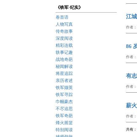
《铁军·纪实》
江城
卷首语
人物写真
作者：
传奇故事
深度阅读
精彩连载
86
轶事记趣
作者：
战地奇葩
秘闻解读
将星追踪
有志
亲历者述
作者：
铁军撷英
铁军寻踪
巾帼豪杰
薪火
不尽追思
铁军奇葩
作者：
烽火摇篮
共有： 
特别阅读
雄师劲旅